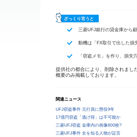
ざっくり言うと
三菱UFJ銀行の貸金庫から
動機は「FX取引で出した損
「窃盗メモ」を作り、損失
提供社の都合により、削除されまし
概要のみ掲載しております。
関連ニュース
UFJ窃盗事件 元行員に懲役9年
17億円窃盗「逃げ得」は不可能か
三菱UFJ窃盗 金庫内の画像800枚?
三菱UFJ事件 女を知る人物が証言