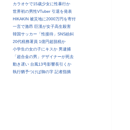
カラオケで15歳少女に性暴行か
世界初の男性VTuber 引退を発表
HIKAKIN 被災地に2000万円を寄付
一言で激昂 巨漢が女子高生殺害
韓国サッカー「性接待」SNS紛糾
20代税務署員 1億円超脱税か
小学生の女の子にキスか 男逮捕
「超合金の男」デザイナーが死去
動き遅い 台風13号影響長引くか
執行猶予つけば御の字 記者指摘