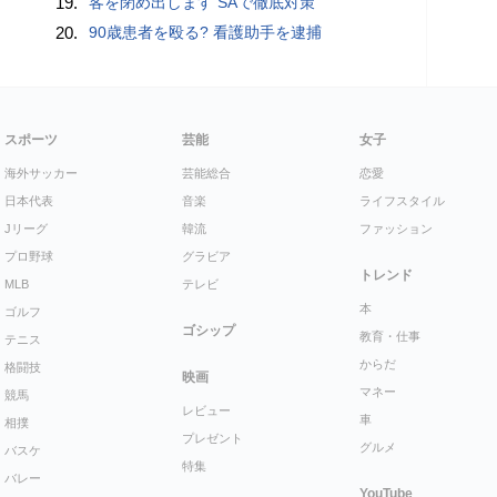
19.
客を閉め出します SAで徹底対策
20.
90歳患者を殴る? 看護助手を逮捕
スポーツ
芸能
女子
海外サッカー
芸能総合
恋愛
日本代表
音楽
ライフスタイル
Jリーグ
韓流
ファッション
プロ野球
グラビア
トレンド
MLB
テレビ
本
ゴルフ
ゴシップ
教育・仕事
テニス
からだ
格闘技
映画
マネー
競馬
レビュー
車
相撲
プレゼント
グルメ
バスケ
特集
バレー
YouTube