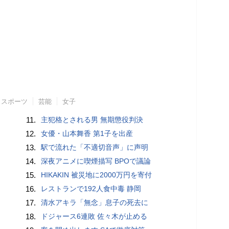
スポーツ
芸能
女子
11.
主犯格とされる男 無期懲役判決
12.
女優・山本舞香 第1子を出産
13.
駅で流れた「不適切音声」に声明
14.
深夜アニメに喫煙描写 BPOで議論
15.
HIKAKIN 被災地に2000万円を寄付
16.
レストランで192人食中毒 静岡
17.
清水アキラ「無念」息子の死去に
18.
ドジャース6連敗 佐々木が止める