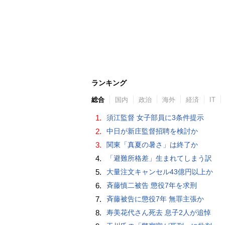
ランキング
総合
国内
政治
海外
経済
IT
1.
須江監督 女子部員に3条件提示
2.
中日が新庄監督招聘を検討か
3.
関東「真夏の暑さ」は終了か
4.
「避難所格差」生まれてしまう訳
5.
大量注文キャンセル43億円以上か
6.
斉藤慎二被告 懲役7年を求刑
7.
斉藤被告に懲役7年 無罪主張か
8.
寿美花代さん死去 息子2人が追悼