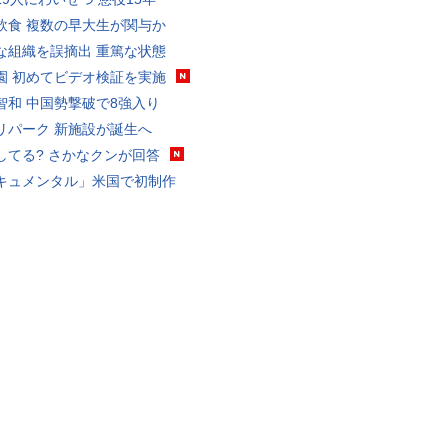
飲食 複数の早大生が関与か
な組織を誤摘出 重篤な状態
園 初めてビデオ検証を実施
智和 中国勢撃破で8強入り
リパーク 新施設が誕生へ
してる? さかなクンが回答
キュメンタル」米国で初制作