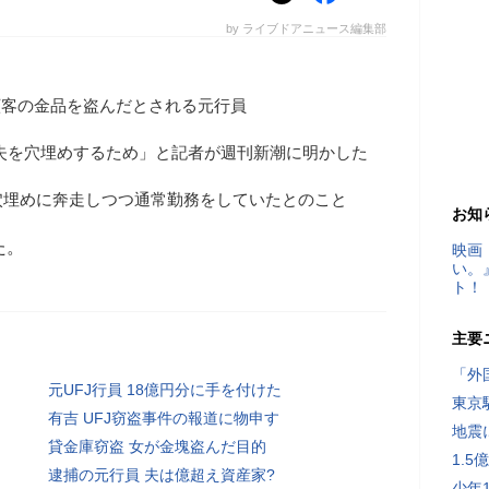
by ライブドアニュース編集部
顧客の金品を盗んだとされる元行員
失を穴埋めするため」と記者が週刊新潮に明かした
穴埋めに奔走しつつ通常勤務をしていたとのこと
お知
た。
映画
い。
ト！
主要
「外
元UFJ行員 18億円分に手を付けた
東京
有吉 UFJ窃盗事件の報道に物申す
地震
貸金庫窃盗 女が金塊盗んだ目的
1.
逮捕の元行員 夫は億超え資産家?
少年