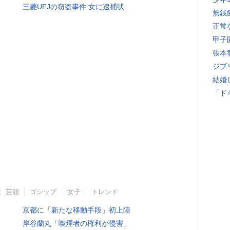
三菱UFJの窃盗事件 女に逮捕状
無銭
正常
甲子
張本
ジブ
結婚
「ド
芸能
ゴシップ
女子
トレンド
京都に「新たな移動手段」初上陸
岸谷蘭丸「喫煙者の権利が侵害」