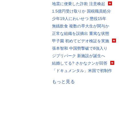
地震に便乗した詐欺 注意喚起
1.5億円受け取りか 国税職員処分
少年19人にわいせつ 懲役15年
無銭飲食 複数の早大生が関与か
正常な組織を誤摘出 重篤な状態
甲子園 初めてビデオ検証を実施
張本智和 中国勢撃破で8強入り
ジブリパーク 新施設が誕生へ
結婚してる? さかなクンが回答
「ドキュメンタル」米国で初制作
もっと見る