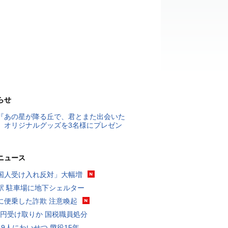
らせ
『あの星が降る丘で、君とまた出会いた
』オリジナルグッズを3名様にプレゼン
ニュース
国人受け入れ反対」大幅増
駅 駐車場に地下シェルター
に便乗した詐欺 注意喚起
5億円受け取りか 国税職員処分
19人にわいせつ 懲役15年