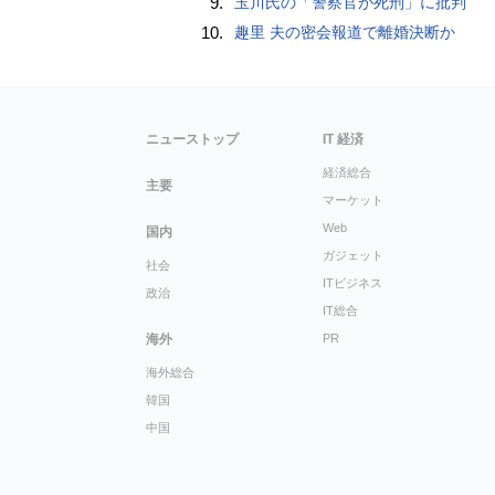
9.
玉川氏の「警察官が死刑」に批判
10.
趣里 夫の密会報道で離婚決断か
ニューストップ
IT 経済
経済総合
主要
マーケット
Web
国内
ガジェット
社会
ITビジネス
政治
IT総合
海外
PR
海外総合
韓国
中国