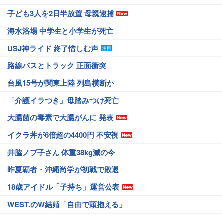
子ども3人を2日半放置 母親逮捕
海水浴場 中学生と小学生が死亡
USJ神ライド 終了惜しむ声
路線バスとトラック 正面衝突
台風15号が関東上陸 列島横断か
「介護イラつき」母踏みつけ死亡
大腸菌の毒素で大腸がんに 発表
イクラ丼が6倍超の4400円 不安視
井脇ノブ子さん 体重38kg減の今
昨夏覇者・沖縄尚学が初戦で敗退
18歳アイドル「子持ち」運営公表
WEST.のW結婚「自由で頭抱える」