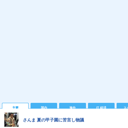
主要
国内
海外
IT 経済
ス
さんま 夏の甲子園に苦言し物議