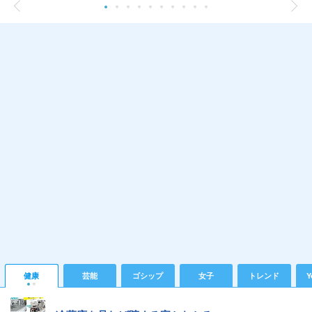
健康
芸能
ゴシップ
女子
トレンド
Y