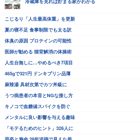
冷蔵庫を見れば貯まる家かわかる
こじるり「人生最高体重」を更新
夏の寝不足 食事制限でも太る訳
体臭の原因 プロテインの可能性
医師が勧める 猫背解消の体操術
人生台無しに…やめるべき7項目
465gで321円 ドンキプリン品薄
麻辣湯 具材次第でカツ丼級に
うつ病患者の本音とNGな接し方
キノコで血糖値スパイクを防ぐ
メンタルに良い影響を与える趣味
「モテるためのヒント」326人に
容姿と寿命 28年追跡で見えた差