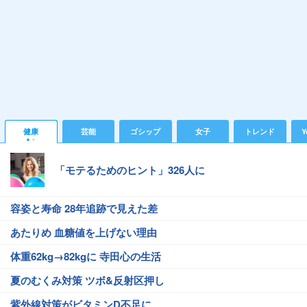
健康
芸能
ゴシップ
女子
トレンド
Y
「モテるためのヒント」326人に
容姿と寿命 28年追跡で見えた差
あたりめ 血糖値を上げない理由
体重62kg→82kgに 寺田心の生活
夏のむくみ対策 ツボ&反射区押し
紫外線対策がビタミンD不足に