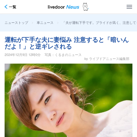
一覧
>
>
「夫が運転下手です。プライドが高く、注意しても
ニューストップ
車ニュース
運転が下手な夫に妻悩み 注意すると「暗いん
だよ！」と逆ギレされる
2024年12月9日 12時0分
写真：くるまのニュース
by ライブドアニュース編集部