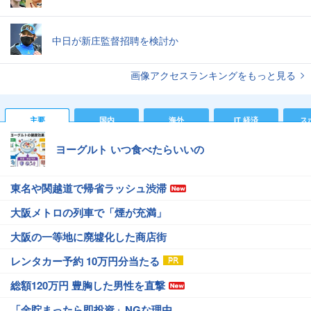
中日が新庄監督招聘を検討か
画像アクセスランキングをもっと見る
主要
国内
海外
IT 経済
ス
ヨーグルト いつ食べたらいいの
東名や関越道で帰省ラッシュ渋滞
大阪メトロの列車で「煙が充満」
大阪の一等地に廃墟化した商店街
レンタカー予約 10万円分当たる
総額120万円 豊胸した男性を直撃
「金貯まったら即投資」NGな理由