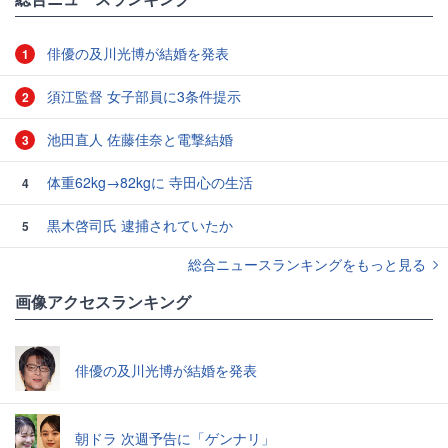
俳優の及川光博が結婚を発表
1
須江監督 女子部員に3条件提示
2
池田直人 佐藤佳奈と電撃結婚
3
体重62kg→82kgに 寺田心の生活
4
黒木啓司氏 逮捕されていたか
5
総合ニュースランキングをもっと見る
画像アクセスランキング
俳優の及川光博が結婚を発表
朝ドラ 次週予告に「ゲンナリ」