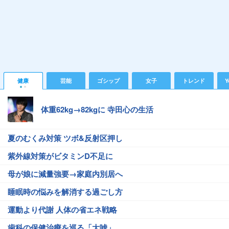
健康
芸能
ゴシップ
女子
トレンド
Y
体重62kg→82kgに 寺田心の生活
夏のむくみ対策 ツボ&反射区押し
紫外線対策がビタミンD不足に
母が娘に減量強要→家庭内別居へ
睡眠時の悩みを解消する過ごし方
運動より代謝 人体の省エネ戦略
歯科の保健治療を巡る「大嘘」