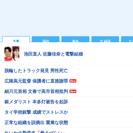
主要
国内
海外
IT 経済
ス
池田直人 佐藤佳奈と電撃結婚
脱輪したトラック発見 男性死亡
広陵高元監督 保護者に直接謝罪
細川元首相 文春で高市首相批判
銀メダリスト 本多灯被告を起訴
タイ学校銃撃 成績でストレスか
正常な組織を誤摘出 重篤な状態
れいわの新党名「覚えづらい」