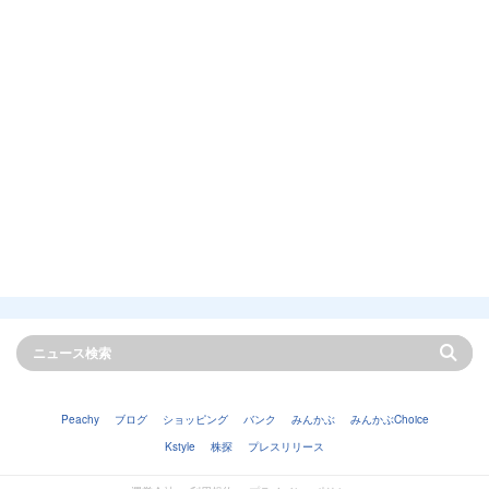
Peachy
ブログ
ショッピング
バンク
みんかぶ
みんかぶChoice
Kstyle
株探
プレスリリース