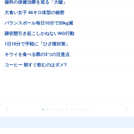
歯科の保健治療を巡る「大嘘」
大食い女子 46キロ体型の秘密
バランスボール毎日10分で20kg減
躁状態引き起こしかねないNG行動
1日10分で手軽に「ひざ痛対策」
キウイを食べる際の3つの注意点
コーヒー 朝すぐ飲むのはダメ?