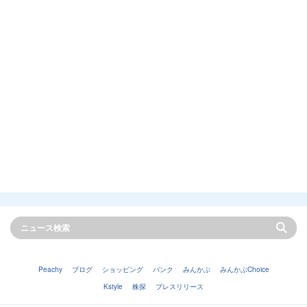
Peachy
ブログ
ショッピング
バンク
みんかぶ
みんかぶChoice
Kstyle
株探
プレスリリース