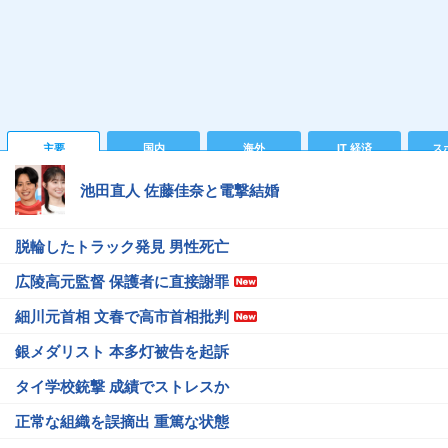
主要
国内
海外
IT 経済
ス
池田直人 佐藤佳奈と電撃結婚
脱輪したトラック発見 男性死亡
広陵高元監督 保護者に直接謝罪
細川元首相 文春で高市首相批判
銀メダリスト 本多灯被告を起訴
タイ学校銃撃 成績でストレスか
正常な組織を誤摘出 重篤な状態