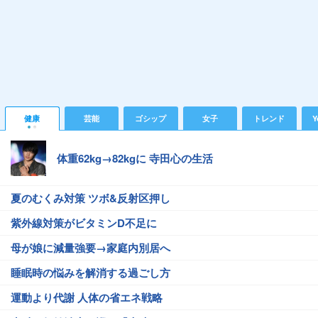
健康
芸能
ゴシップ
女子
トレンド
Y
体重62kg→82kgに 寺田心の生活
夏のむくみ対策 ツボ&反射区押し
紫外線対策がビタミンD不足に
母が娘に減量強要→家庭内別居へ
睡眠時の悩みを解消する過ごし方
運動より代謝 人体の省エネ戦略