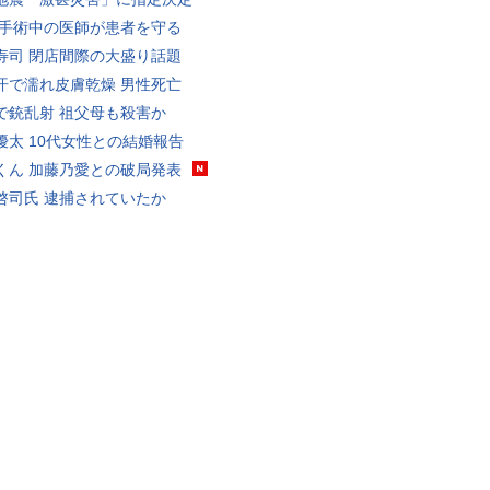
 手術中の医師が患者を守る
寿司 閉店間際の大盛り話題
汗で濡れ皮膚乾燥 男性死亡
で銃乱射 祖父母も殺害か
優太 10代女性との結婚報告
くん 加藤乃愛との破局発表
啓司氏 逮捕されていたか