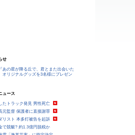
らせ
『あの星が降る丘で、君とまた出会いた
』オリジナルグッズを3名様にプレゼン
ニュース
したトラック発見 男性死亡
高元監督 保護者に直接謝罪
ダリスト 本多灯被告を起訴
金で競艇? 約1.3億円脱税か
地震「激甚災害」に指定決定