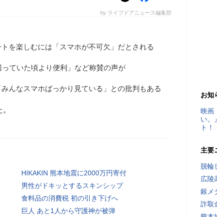
by ライブドアニュース編集部
ートを楽しむには「スマホが不可欠」だとされる
回っていた頃より便利」など称賛の声が
「みんなスマホばっかり見ている」との批判もある
お知
た。
映画
い。
ト！
主要
脱輪
HIKAKIN 熊本地震に2000万円寄付
広陵
男性がドキッとするスキンシップ
銀メ
食料品の消費税 初の引き下げへ
詐取
巨人 あと1人から守護神が被弾
熊本