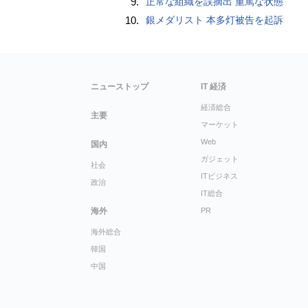
9.
正常な組織を誤摘出 重篤な状態
10.
銀メダリスト 本多灯被告を起訴
ニューストップ
IT 経済
経済総合
主要
マーケット
Web
国内
ガジェット
社会
ITビジネス
政治
IT総合
海外
PR
海外総合
韓国
中国