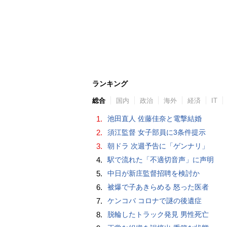
ランキング
総合
国内
政治
海外
経済
IT
1.
池田直人 佐藤佳奈と電撃結婚
2.
須江監督 女子部員に3条件提示
3.
朝ドラ 次週予告に「ゲンナリ」
4.
駅で流れた「不適切音声」に声明
5.
中日が新庄監督招聘を検討か
6.
被爆で子あきらめる 怒った医者
7.
ケンコバ コロナで謎の後遺症
8.
脱輪したトラック発見 男性死亡