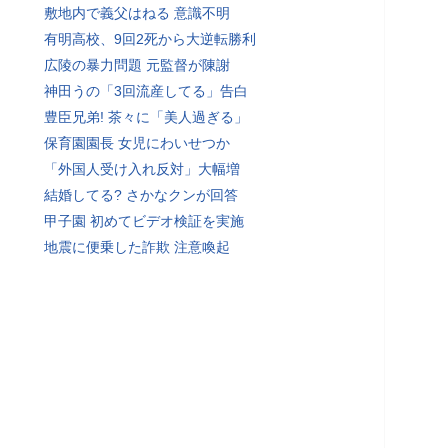
敷地内で義父はねる 意識不明
有明高校、9回2死から大逆転勝利
広陵の暴力問題 元監督が陳謝
神田うの「3回流産してる」告白
豊臣兄弟! 茶々に「美人過ぎる」
保育園園長 女児にわいせつか
「外国人受け入れ反対」大幅増
結婚してる? さかなクンが回答
甲子園 初めてビデオ検証を実施
地震に便乗した詐欺 注意喚起