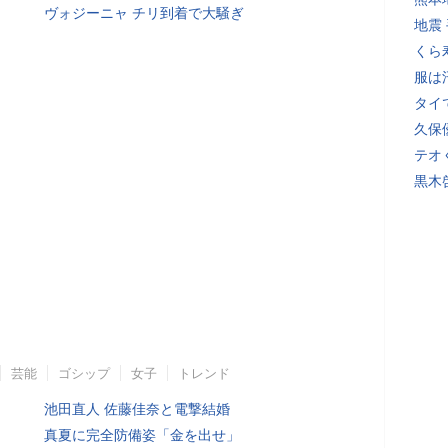
ヴォジーニャ チリ到着で大騒ぎ
地震
くら
服は
タイ
久保
テオ
黒木
芸能
ゴシップ
女子
トレンド
池田直人 佐藤佳奈と電撃結婚
真夏に完全防備姿「金を出せ」