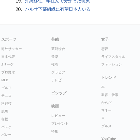
19.
沖縄移住 1年住んで分かった現実
20.
バルサ下部組織に有望日本人いる
スポーツ
芸能
女子
海外サッカー
芸能総合
恋愛
日本代表
音楽
ライフスタイル
Jリーグ
韓流
ファッション
プロ野球
グラビア
トレンド
MLB
テレビ
本
ゴルフ
ゴシップ
教育・仕事
テニス
からだ
格闘技
映画
マネー
競馬
レビュー
車
相撲
プレゼント
グルメ
バスケ
特集
バレー
YouTube