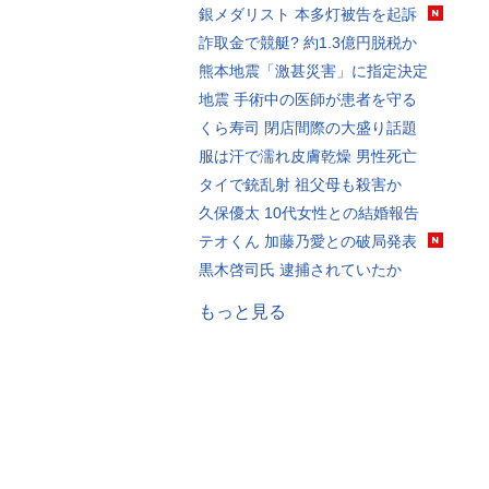
銀メダリスト 本多灯被告を起訴
詐取金で競艇? 約1.3億円脱税か
熊本地震「激甚災害」に指定決定
地震 手術中の医師が患者を守る
くら寿司 閉店間際の大盛り話題
服は汗で濡れ皮膚乾燥 男性死亡
タイで銃乱射 祖父母も殺害か
久保優太 10代女性との結婚報告
テオくん 加藤乃愛との破局発表
黒木啓司氏 逮捕されていたか
もっと見る