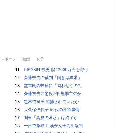
スポーツ
芸能
女子
11.
HIKAKIN 被災地に2000万円を寄付
12.
斉藤被告の裁判「同意は異常」
13.
堂本剛の投稿に「匂わせなの?」
14.
斉藤被告に懲役7年 無罪主張か
15.
黒木啓司氏 逮捕されていたか
16.
大久保佳代子 50代の性欲事情
17.
関東「真夏の暑さ」は終了か
18.
一言で激昂 巨漢が女子高生殺害