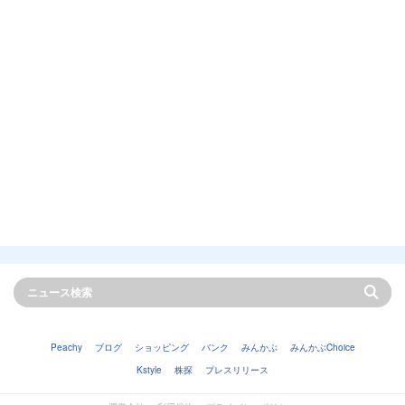
Peachy
ブログ
ショッピング
バンク
みんかぶ
みんかぶChoice
Kstyle
株探
プレスリリース