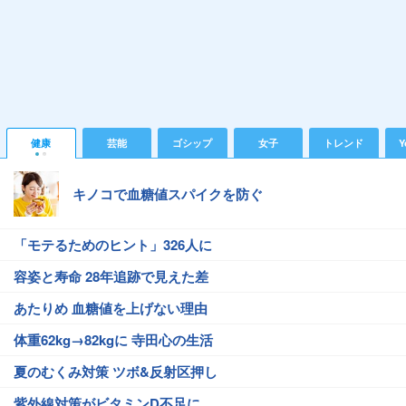
健康
芸能
ゴシップ
女子
トレンド
Y
キノコで血糖値スパイクを防ぐ
「モテるためのヒント」326人に
容姿と寿命 28年追跡で見えた差
あたりめ 血糖値を上げない理由
体重62kg→82kgに 寺田心の生活
夏のむくみ対策 ツボ&反射区押し
紫外線対策がビタミンD不足に