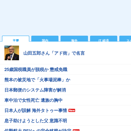
主要
国内
海外
IT 経済
ス
山田五郎さん「アド街」で名言
25歳国税職員が脱税か 懲戒免職
熊本の被災地で「火事場泥棒」か
日本郵便のシステム障害が解消
車中泊で女性死亡 遺族の胸中
日本人が誤解 海外タトゥー事情
息子助けようとした父 意識不明
佐野航大 PSVへの完全移籍が決定