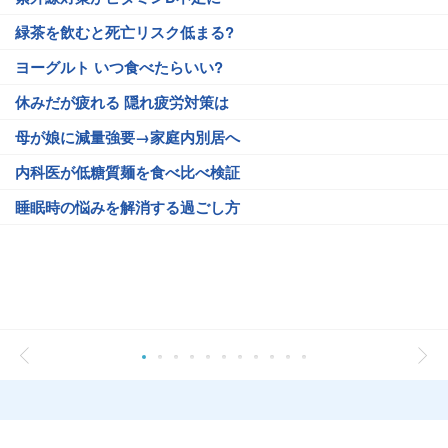
緑茶を飲むと死亡リスク低まる?
ヨーグルト いつ食べたらいい?
休みだが疲れる 隠れ疲労対策は
母が娘に減量強要→家庭内別居へ
内科医が低糖質麺を食べ比べ検証
睡眠時の悩みを解消する過ごし方