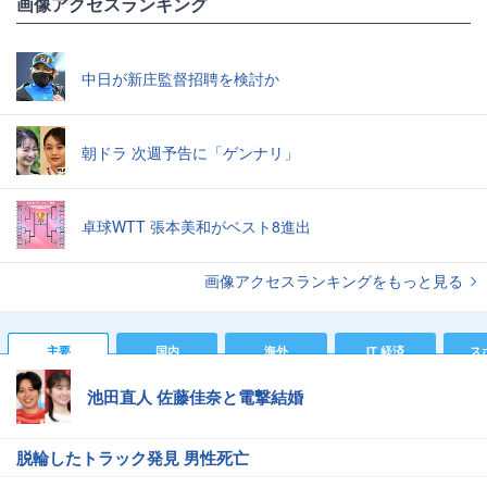
画像アクセスランキング
中日が新庄監督招聘を検討か
朝ドラ 次週予告に「ゲンナリ」
卓球WTT 張本美和がベスト8進出
画像アクセスランキングをもっと見る
主要
国内
海外
IT 経済
ス
池田直人 佐藤佳奈と電撃結婚
脱輪したトラック発見 男性死亡