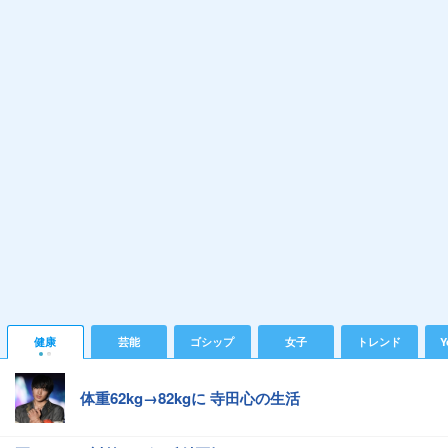
健康
芸能
ゴシップ
女子
トレンド
Y
体重62kg→82kgに 寺田心の生活