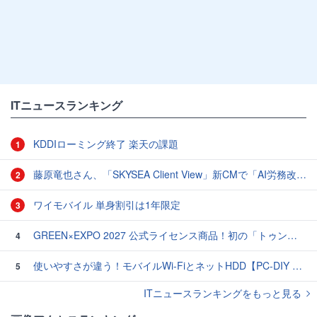
ITニュースランキング
KDDIローミング終了 楽天の課題
1
藤原竜也さん、「SKYSEA Client View」新CMで「AI労務改善」をアピール 働き方をAIが分析したら「すぐに休んで」と言われる？
2
ワイモバイル 単身割引は1年限定
3
GREEN×EXPO 2027 公式ライセンス商品！初の「トゥンクトゥンク」公式LINEスタンプ、販売開始
4
使いやすさが違う！モバイルWi-FiとネットHDD【PC-DIY 秋の陣】
5
ITニュースランキングをもっと見る