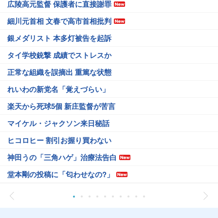
広陵高元監督 保護者に直接謝罪
細川元首相 文春で高市首相批判
銀メダリスト 本多灯被告を起訴
タイ学校銃撃 成績でストレスか
正常な組織を誤摘出 重篤な状態
れいわの新党名「覚えづらい」
楽天から死球5個 新庄監督が苦言
マイケル・ジャクソン来日秘話
ヒコロヒー 割引お握り買わない
神田うの「三角ハゲ」治療法告白
堂本剛の投稿に「匂わせなの?」