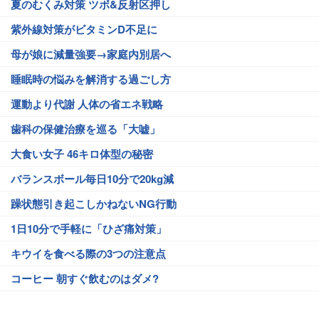
夏のむくみ対策 ツボ&反射区押し
紫外線対策がビタミンD不足に
母が娘に減量強要→家庭内別居へ
睡眠時の悩みを解消する過ごし方
運動より代謝 人体の省エネ戦略
歯科の保健治療を巡る「大嘘」
大食い女子 46キロ体型の秘密
バランスボール毎日10分で20kg減
躁状態引き起こしかねないNG行動
1日10分で手軽に「ひざ痛対策」
キウイを食べる際の3つの注意点
コーヒー 朝すぐ飲むのはダメ?