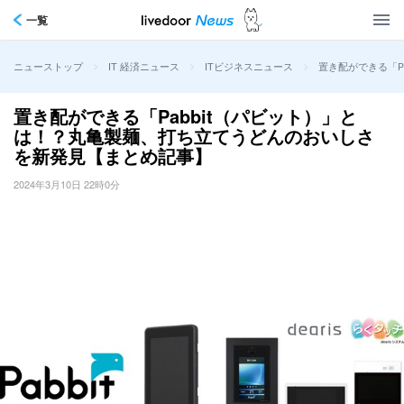
一覧
>
>
>
置き配ができる「P
ニューストップ
IT 経済ニュース
ITビジネスニュース
置き配ができる「Pabbit（パビット）」と
は！？丸亀製麺、打ち立てうどんのおいしさ
を新発見【まとめ記事】
2024年3月10日 22時0分