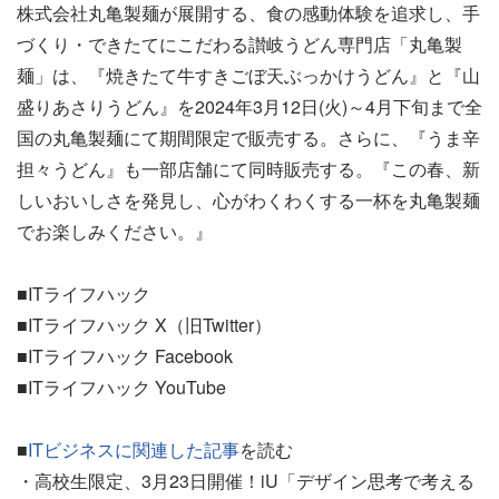
株式会社丸亀製麺が展開する、食の感動体験を追求し、手
づくり・できたてにこだわる讃岐うどん専門店「丸亀製
麺」は、『焼きたて牛すきごぼ天ぶっかけうどん』と『山
盛りあさりうどん』を2024年3月12日(火)～4月下旬まで全
国の丸亀製麺にて期間限定で販売する。さらに、『うま辛
担々うどん』も一部店舗にて同時販売する。『この春、新
しいおいしさを発見し、心がわくわくする一杯を丸亀製麺
でお楽しみください。』
■ITライフハック
■ITライフハック X（旧Twitter）
■ITライフハック Facebook
■ITライフハック YouTube
■
ITビジネスに関連した記事
を読む
・高校生限定、3月23日開催！iU「デザイン思考で考える