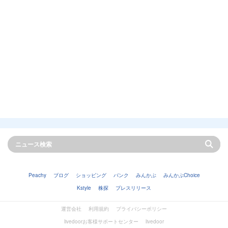
Peachy
ブログ
ショッピング
バンク
みんかぶ
みんかぶChoice
Kstyle
株探
プレスリリース
運営会社
利用規約
プライバシーポリシー
livedoorお客様サポートセンター
livedoor