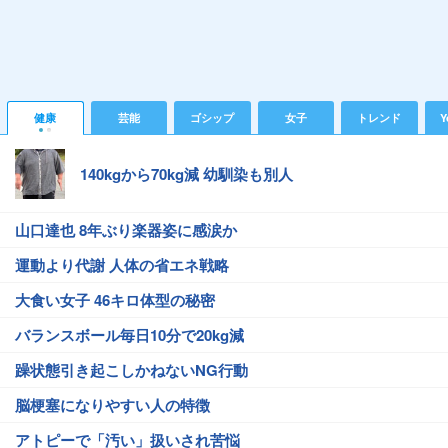
健康
芸能
ゴシップ
女子
トレンド
Y
140kgから70kg減 幼馴染も別人
山口達也 8年ぶり楽器姿に感涙か
運動より代謝 人体の省エネ戦略
大食い女子 46キロ体型の秘密
バランスボール毎日10分で20kg減
躁状態引き起こしかねないNG行動
脳梗塞になりやすい人の特徴
アトピーで「汚い」扱いされ苦悩