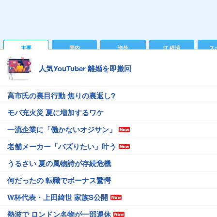
主要
国内
海外
IT 経済
ス
人気YouTuber 離婚を即撤回
高市氏の裏目行動 焦りの裏返し?
モバ充火災 夏に増加するワケ
一流企業に「働かないオジサン」
老舗メーカー「バズりたい」叶う
うるさい 夏の風物詩が存続危機
何だったの 転職でボーナス驚愕
W杯代表・上田綺世 家族S公開
熱波で ロンドン名物が一部運休