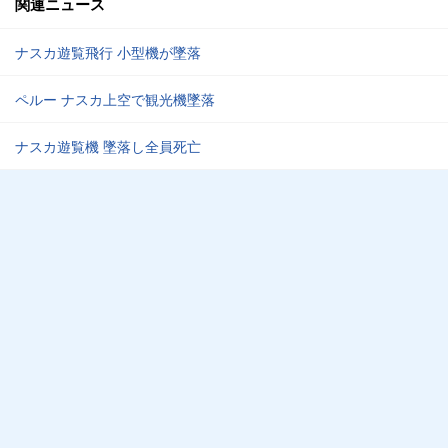
関連ニュース
ナスカ遊覧飛行 小型機が墜落
ペルー ナスカ上空で観光機墜落
ナスカ遊覧機 墜落し全員死亡