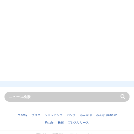
Peachy
ブログ
ショッピング
バンク
みんかぶ
みんかぶChoice
Kstyle
株探
プレスリリース