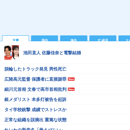
主要
国内
海外
IT 経済
ス
池田直人 佐藤佳奈と電撃結婚
脱輪したトラック発見 男性死亡
広陵高元監督 保護者に直接謝罪
細川元首相 文春で高市首相批判
銀メダリスト 本多灯被告を起訴
タイ学校銃撃 成績でストレスか
正常な組織を誤摘出 重篤な状態
れいわの新党名「覚えづらい」