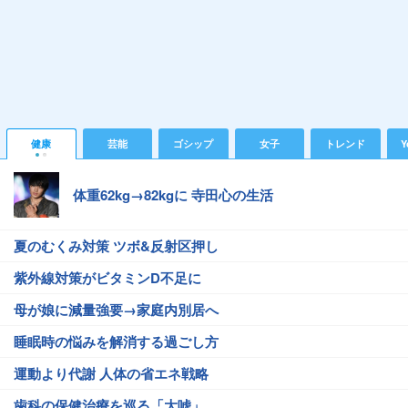
健康
芸能
ゴシップ
女子
トレンド
Y
体重62kg→82kgに 寺田心の生活
夏のむくみ対策 ツボ&反射区押し
紫外線対策がビタミンD不足に
母が娘に減量強要→家庭内別居へ
睡眠時の悩みを解消する過ごし方
運動より代謝 人体の省エネ戦略
歯科の保健治療を巡る「大嘘」