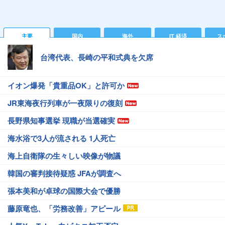
主要
国内
海外
IT 経済
ス
台湾代表、長崎の平和式典を欠席
イオン爆発「貴重品OK」と許可か
JR東海夜行列車が一夜限りの復刻
長野県知事選挙 現職が当選確実
海水浴で3人が流される 1人死亡
海上自衛隊の生々しい映像が物議
韓国の審判接待疑惑 JFAが調査へ
張本美和が卓球の国際大会で優勝
藤原竜也、「労務改善」アピール