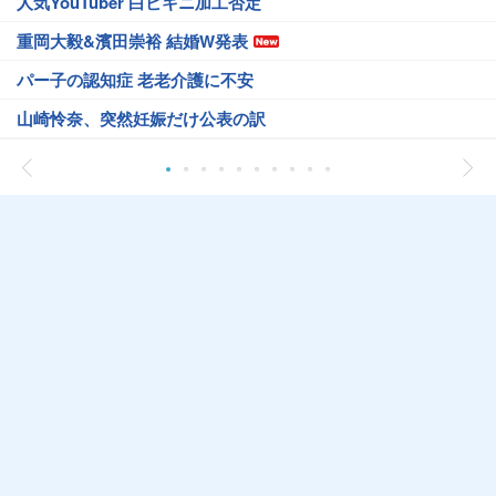
人気YouTuber 白ビキニ加工否定
重岡大毅&濱田崇裕 結婚W発表
パー子の認知症 老老介護に不安
山崎怜奈、突然妊娠だけ公表の訳