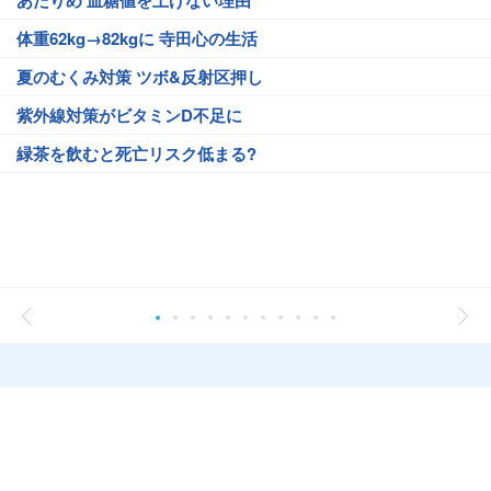
あたりめ 血糖値を上げない理由
体重62kg→82kgに 寺田心の生活
夏のむくみ対策 ツボ&反射区押し
紫外線対策がビタミンD不足に
緑茶を飲むと死亡リスク低まる?