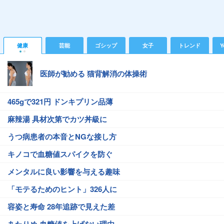
健康
芸能
ゴシップ
女子
トレンド
Y
医師が勧める 猫背解消の体操術
465gで321円 ドンキプリン品薄
麻辣湯 具材次第でカツ丼級に
うつ病患者の本音とNGな接し方
キノコで血糖値スパイクを防ぐ
メンタルに良い影響を与える趣味
「モテるためのヒント」326人に
容姿と寿命 28年追跡で見えた差