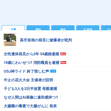
主要
国内
海外
IT 経済
ス
高市首相の発言に被爆者が批判
女性遺体発見から2年 54歳娘逮捕
19歳にわいせつ? 消防職員を逮捕
USJ神ライド 終了惜しむ声
中止の花火大会 主催者が説明
子ども3人を2日半放置 母親逮捕
なぜ人間はAI画像に違和感持つ?
大腸菌の毒素で大腸がんに 発表