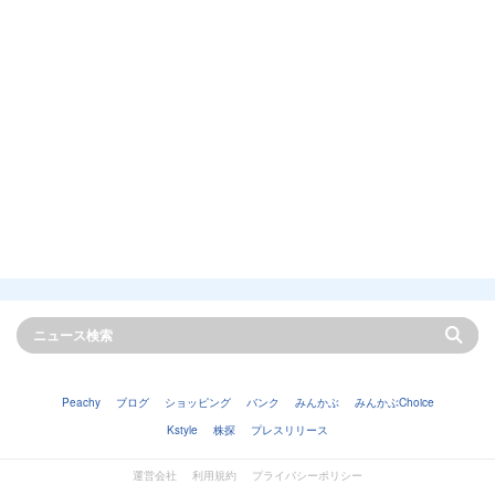
Peachy
ブログ
ショッピング
バンク
みんかぶ
みんかぶChoice
Kstyle
株探
プレスリリース
運営会社
利用規約
プライバシーポリシー