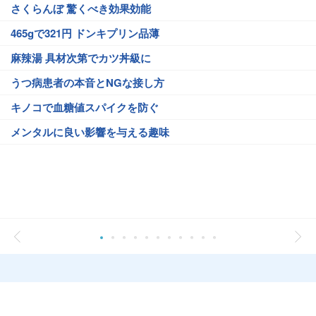
さくらんぼ 驚くべき効果効能
465gで321円 ドンキプリン品薄
麻辣湯 具材次第でカツ丼級に
うつ病患者の本音とNGな接し方
キノコで血糖値スパイクを防ぐ
メンタルに良い影響を与える趣味