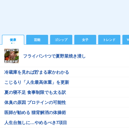
健康
芸能
ゴシップ
女子
トレンド
Y
フライパン1つで夏野菜焼き浸し
冷蔵庫を見れば貯まる家かわかる
こじるり「人生最高体重」を更新
夏の寝不足 食事制限でも太る訳
体臭の原因 プロテインの可能性
医師が勧める 猫背解消の体操術
人生台無しに…やめるべき7項目