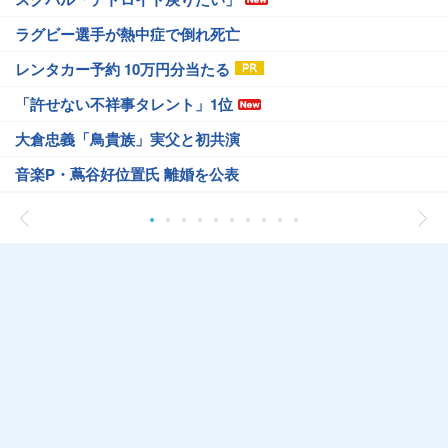
ラグビー選手が熱中症で倒れ死亡
レンタカー予約 10万円分当たる
「許せない不祥事タレント」1位
大倉忠義「鳥貴族」実父と初共演
音楽P・蔦谷好位置氏 離婚を公表