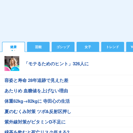
健康
芸能
ゴシップ
女子
トレンド
Y
「モテるためのヒント」326人に
容姿と寿命 28年追跡で見えた差
あたりめ 血糖値を上げない理由
体重62kg→82kgに 寺田心の生活
夏のむくみ対策 ツボ&反射区押し
紫外線対策がビタミンD不足に
緑茶を飲むと死亡リスク低まる?