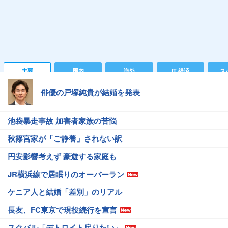
主要
国内
海外
IT 経済
ス
俳優の戸塚純貴が結婚を発表
池袋暴走事故 加害者家族の苦悩
秋篠宮家が「ご静養」されない訳
円安影響考えず 豪遊する家庭も
JR横浜線で居眠りのオーバーラン
ケニア人と結婚「差別」のリアル
長友、FC東京で現役続行を宣言
スクバル「デトロイト戻りたい」