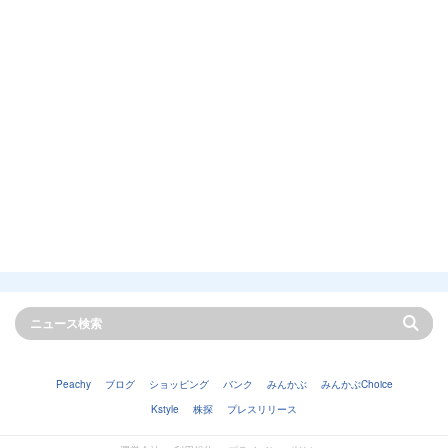
Peachy
ブログ
ショッピング
バンク
みんかぶ
みんかぶChoice
Kstyle
株探
プレスリリース