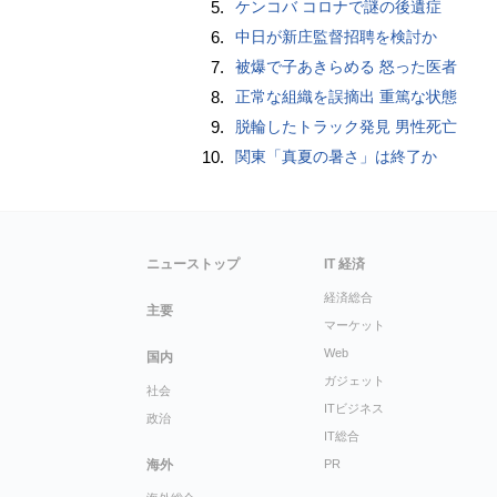
5.
ケンコバ コロナで謎の後遺症
6.
中日が新庄監督招聘を検討か
7.
被爆で子あきらめる 怒った医者
8.
正常な組織を誤摘出 重篤な状態
9.
脱輪したトラック発見 男性死亡
10.
関東「真夏の暑さ」は終了か
ニューストップ
IT 経済
経済総合
主要
マーケット
Web
国内
ガジェット
社会
ITビジネス
政治
IT総合
海外
PR