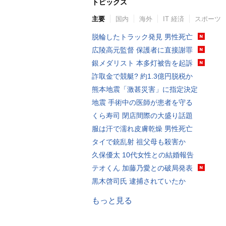
トピックス
主要
国内
海外
IT 経済
スポーツ
脱輪したトラック発見 男性死亡
広陵高元監督 保護者に直接謝罪
銀メダリスト 本多灯被告を起訴
詐取金で競艇? 約1.3億円脱税か
熊本地震「激甚災害」に指定決定
地震 手術中の医師が患者を守る
くら寿司 閉店間際の大盛り話題
服は汗で濡れ皮膚乾燥 男性死亡
タイで銃乱射 祖父母も殺害か
久保優太 10代女性との結婚報告
テオくん 加藤乃愛との破局発表
黒木啓司氏 逮捕されていたか
もっと見る