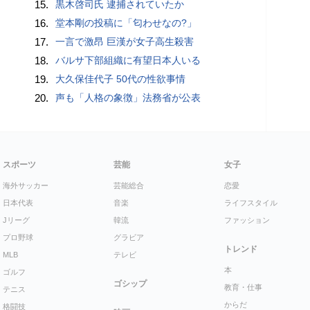
15.
黒木啓司氏 逮捕されていたか
16.
堂本剛の投稿に「匂わせなの?」
17.
一言で激昂 巨漢が女子高生殺害
18.
バルサ下部組織に有望日本人いる
19.
大久保佳代子 50代の性欲事情
20.
声も「人格の象徴」法務省が公表
スポーツ
芸能
女子
海外サッカー
芸能総合
恋愛
日本代表
音楽
ライフスタイル
Jリーグ
韓流
ファッション
プロ野球
グラビア
トレンド
MLB
テレビ
本
ゴルフ
ゴシップ
教育・仕事
テニス
からだ
格闘技