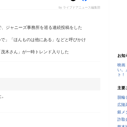
by ライブドアニュース編集部
Sで、ジャニーズ事務所を巡る連続投稿をした
いで」「ほんものは他にある」などと呼びかけ
「茂木さん」が一時トレンド入りした
お知
映画
い。
ト！
主要
た。
脱輪
広陵
銀メ
詐取
熊本