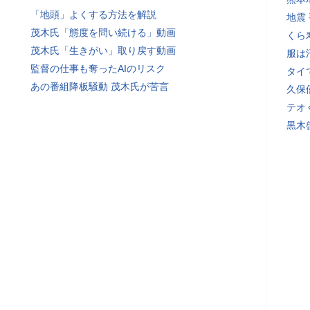
「地頭」よくする方法を解説
地震
茂木氏「態度を問い続ける」動画
くら
茂木氏「生きがい」取り戻す動画
服は
監督の仕事も奪ったAIのリスク
タイ
あの番組降板騒動 茂木氏が苦言
久保
テオ
黒木