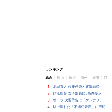
ランキング
総合
国内
政治
海外
経済
IT
1.
池田直人 佐藤佳奈と電撃結婚
2.
須江監督 女子部員に3条件提示
3.
朝ドラ 次週予告に「ゲンナリ」
4.
駅で流れた「不適切音声」に声明