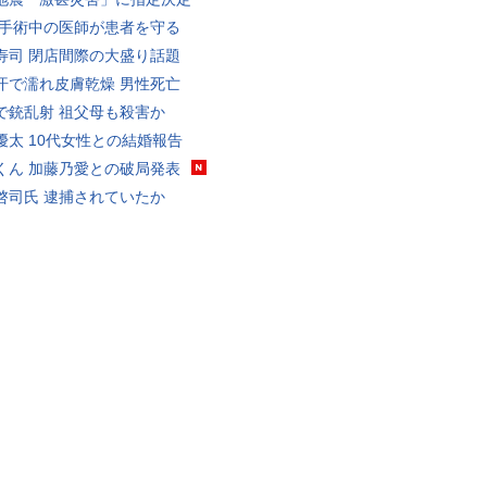
 手術中の医師が患者を守る
寿司 閉店間際の大盛り話題
汗で濡れ皮膚乾燥 男性死亡
で銃乱射 祖父母も殺害か
優太 10代女性との結婚報告
くん 加藤乃愛との破局発表
啓司氏 逮捕されていたか