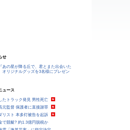
らせ
『あの星が降る丘で、君とまた出会いた
』オリジナルグッズを3名様にプレゼン
ニュース
したトラック発見 男性死亡
高元監督 保護者に直接謝罪
ダリスト 本多灯被告を起訴
金で競艇? 約1.3億円脱税か
地震「激甚災害」に指定決定