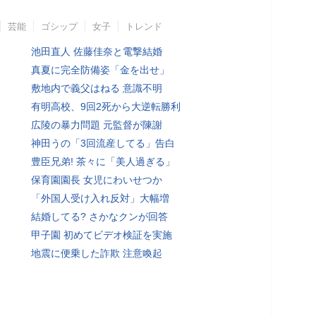
芸能
ゴシップ
女子
トレンド
池田直人 佐藤佳奈と電撃結婚
真夏に完全防備姿「金を出せ」
敷地内で義父はねる 意識不明
有明高校、9回2死から大逆転勝利
広陵の暴力問題 元監督が陳謝
神田うの「3回流産してる」告白
豊臣兄弟! 茶々に「美人過ぎる」
保育園園長 女児にわいせつか
「外国人受け入れ反対」大幅増
結婚してる? さかなクンが回答
甲子園 初めてビデオ検証を実施
地震に便乗した詐欺 注意喚起