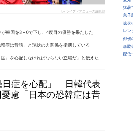
猛暑
by ライブドアニュース編集部
息子
被災
レン
本が韓国を3－0で下し、4度目の優勝を果たした
俳優
恐韓症は昔話」と現状の力関係を指摘している
森脇
配信
日症』を心配しなければならない立場だ」と伝えた
恐日症を心配」 日韓代表
国憂慮「日本の恐韓症は昔