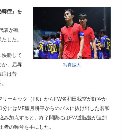
恐韓症』を
本代表が韓
果たした。
に快勝して
なか、屈辱
写真拡大
韓症は昔
る。
リーキック（FK）からFW名和田我空が鮮やか
1分にはMF望月耕平からのパスに抜け出した名和
込み加点すると、終了間際にはFW道脇豊が追加
ア王者の称号を手にした。