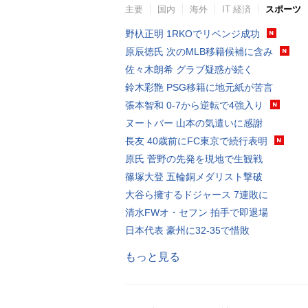
主要
国内
海外
IT 経済
スポーツ
野杁正明 1RKOでリベンジ成功
原辰徳氏 次のMLB移籍候補に含み
佐々木朗希 グラブ疑惑が続く
鈴木彩艶 PSG移籍に地元紙が苦言
張本智和 0-7から逆転で4強入り
ヌートバー 山本の気遣いに感謝
長友 40歳前にFC東京で続行表明
原氏 菅野の先発を現地で生観戦
篠塚大登 五輪銅メダリスト撃破
大谷ら擁するドジャース 7連敗に
清水FWオ・セフン 拍手で即退場
日本代表 豪州に32-35で惜敗
もっと見る