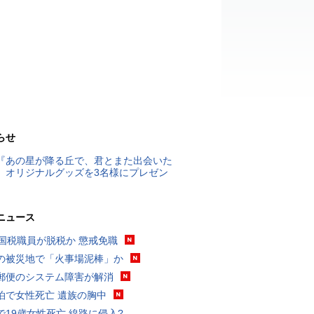
らせ
『あの星が降る丘で、君とまた出会いた
』オリジナルグッズを3名様にプレゼン
ニュース
歳国税職員が脱税か 懲戒免職
の被災地で「火事場泥棒」か
郵便のシステム障害が解消
泊で女性死亡 遺族の胸中
で19歳女性死亡 線路に侵入?