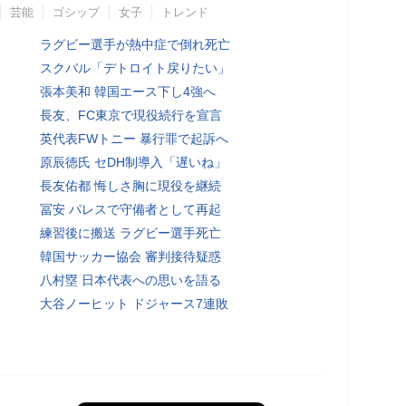
芸能
ゴシップ
女子
トレンド
ラグビー選手が熱中症で倒れ死亡
スクバル「デトロイト戻りたい」
張本美和 韓国エース下し4強へ
長友、FC東京で現役続行を宣言
英代表FWトニー 暴行罪で起訴へ
原辰徳氏 セDH制導入「遅いね」
長友佑都 悔しさ胸に現役を継続
冨安 パレスで守備者として再起
練習後に搬送 ラグビー選手死亡
韓国サッカー協会 審判接待疑惑
八村塁 日本代表への思いを語る
大谷ノーヒット ドジャース7連敗