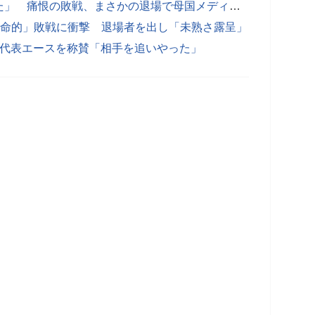
「韓国サッカーが最悪の状況を迎えた」 痛恨の敗戦、まさかの退場で母国メディア悲嘆
致命的」敗戦に衝撃 退場者を出し「未熟さ露呈」
7日本代表エースを称賛「相手を追いやった」