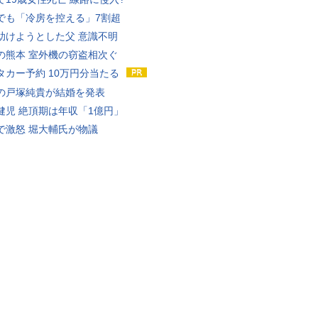
でも「冷房を控える」7割超
助けようとした父 意識不明
の熊本 室外機の窃盗相次ぐ
タカー予約 10万円分当たる
の戸塚純貴が結婚を発表
健児 絶頂期は年収「1億円」
で激怒 堀大輔氏が物議