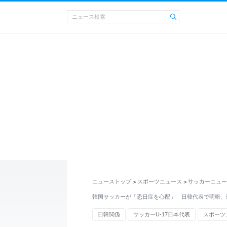
ニューストップ
スポーツニュース
サッカーニュー
>
>
韓国サッカーが「恐日症を心配」 日韓代表で明暗、
日韓関係
サッカーU-17日本代表
スポーツ