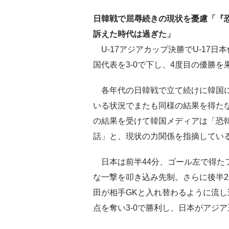
日韓戦で屈辱続きの現状を憂慮「『
訴えた時代は過ぎた」
U-17アジアカップ決勝でU-17日
国代表を3-0で下し、4度目の優勝を
各年代の日韓戦で立て続けに韓国
いる状況でまたも同様の結果を得た
の結果を受けて韓国メディアは「恐
話」と、現状の力関係を指摘してい
日本は前半44分、ゴール左で得たフ
な一撃を叩き込み先制。さらに後半2
田が相手GKと入れ替わるように流し
点を奪い3-0で勝利し、日本がアジ