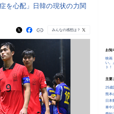
症を心配」日韓の現状の力関
みんなの感想は？
お知
映画
い。
ト！
主要
25
熊本
日本
車中
愛知