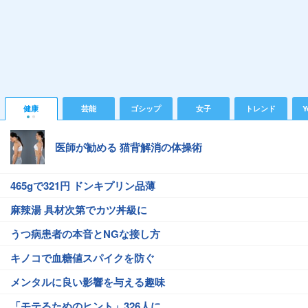
健康
芸能
ゴシップ
女子
トレンド
Y
医師が勧める 猫背解消の体操術
465gで321円 ドンキプリン品薄
麻辣湯 具材次第でカツ丼級に
うつ病患者の本音とNGな接し方
キノコで血糖値スパイクを防ぐ
メンタルに良い影響を与える趣味
「モテるためのヒント」326人に