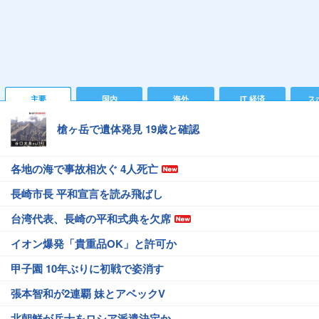
主要
国内
海外
IT 経済
ス
槍ヶ岳で遺体発見 19歳と確認
各地の海で事故相次ぐ 4人死亡
長崎市長 平和宣言を読み飛ばし
台湾代表、長崎の平和式典を欠席
イオン爆発「貴重品OK」と許可か
甲子園 10年ぶりに初戦で姿消す
張本智和が2連覇 妹とアベックV
北朝鮮が兵士をロシア派遣決定か