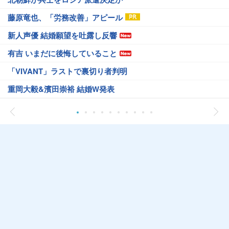
藤原竜也、「労務改善」アピール
新人声優 結婚願望を吐露し反響
有吉 いまだに後悔していること
「VIVANT」ラストで裏切り者判明
重岡大毅&濱田崇裕 結婚W発表