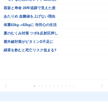
容姿と寿命 28年追跡で見えた差
あたりめ 血糖値を上げない理由
体重62kg→82kgに 寺田心の生活
夏のむくみ対策 ツボ&反射区押し
紫外線対策がビタミンD不足に
緑茶を飲むと死亡リスク低まる?