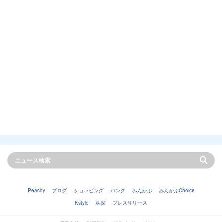
Peachy
ブログ
ショッピング
バンク
みんかぶ
みんかぶChoice
Kstyle
株探
プレスリリース