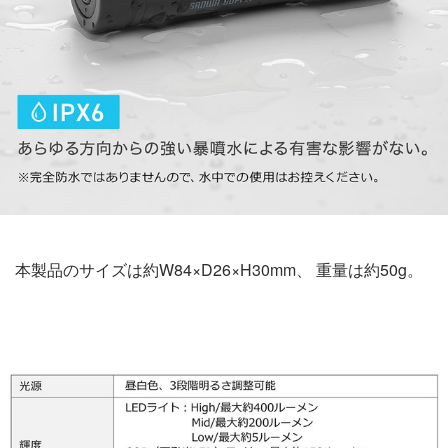
本製品のサイズは約W84×D26×H30mm、 重量は約50g。