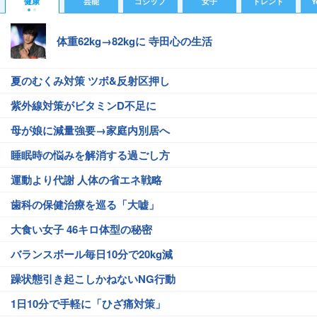
健康
芸能
ゴシップ
女子
トレンド
Y
体重62kg→82kgに 寺田心の生活
夏のむくみ対策 ツボ&反射区押し
紫外線対策がビタミンD不足に
母が娘に減量強要→家庭内別居へ
睡眠時の悩みを解消する過ごし方
運動より代謝 人体の省エネ戦略
歯科の保健治療を巡る「大嘘」
大食い女子 46キロ体型の秘密
バランスボール毎日10分で20kg減
躁状態引き起こしかねないNG行動
1日10分で手軽に「ひざ痛対策」