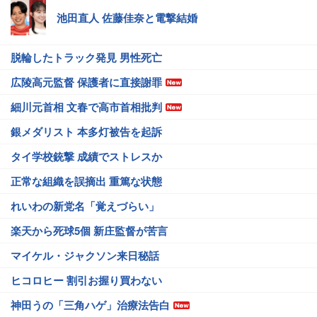
池田直人 佐藤佳奈と電撃結婚
脱輪したトラック発見 男性死亡
広陵高元監督 保護者に直接謝罪
細川元首相 文春で高市首相批判
銀メダリスト 本多灯被告を起訴
タイ学校銃撃 成績でストレスか
正常な組織を誤摘出 重篤な状態
れいわの新党名「覚えづらい」
楽天から死球5個 新庄監督が苦言
マイケル・ジャクソン来日秘話
ヒコロヒー 割引お握り買わない
神田うの「三角ハゲ」治療法告白