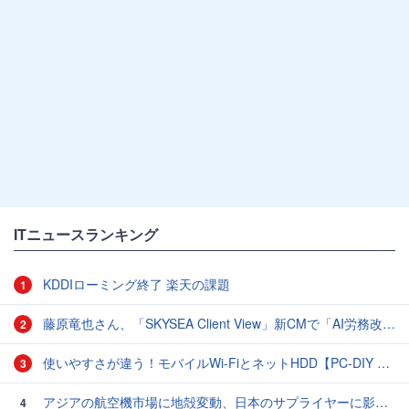
ITニュースランキング
KDDIローミング終了 楽天の課題
1
藤原竜也さん、「SKYSEA Client View」新CMで「AI労務改善」をアピール 働き方をAIが分析したら「すぐに休んで」と言われる？
2
使いやすさが違う！モバイルWi-FiとネットHDD【PC-DIY 秋の陣】
3
アジアの航空機市場に地殻変動、日本のサプライヤーに影響も
4