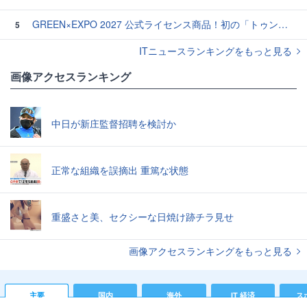
GREEN×EXPO 2027 公式ライセンス商品！初の「トゥンクトゥンク」公式LINEスタンプ、販売開始
5
ITニュースランキングをもっと見る
画像アクセスランキング
中日が新庄監督招聘を検討か
正常な組織を誤摘出 重篤な状態
重盛さと美、セクシーな日焼け跡チラ見せ
画像アクセスランキングをもっと見る
主要
国内
海外
IT 経済
ス