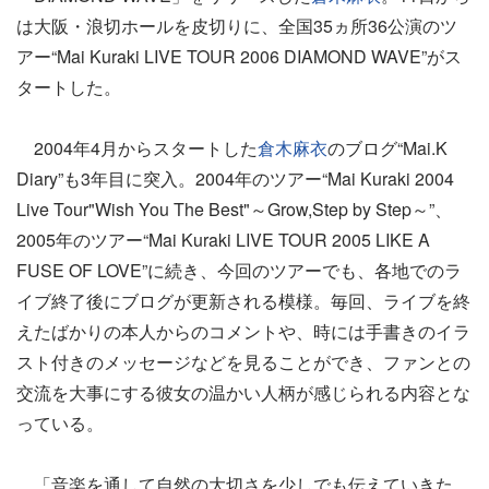
は大阪・浪切ホールを皮切りに、全国35ヵ所36公演のツ
アー“Mai Kuraki LIVE TOUR 2006 DIAMOND WAVE”がス
タートした。
2004年4月からスタートした
倉木麻衣
のブログ“Mai.K
Diary”も3年目に突入。2004年のツアー“Mai Kuraki 2004
Live Tour"Wish You The Best"～Grow,Step by Step～”、
2005年のツアー“Mai Kuraki LIVE TOUR 2005 LIKE A
FUSE OF LOVE”に続き、今回のツアーでも、各地でのラ
イブ終了後にブログが更新される模様。毎回、ライブを終
えたばかりの本人からのコメントや、時には手書きのイラ
スト付きのメッセージなどを見ることができ、ファンとの
交流を大事にする彼女の温かい人柄が感じられる内容とな
っている。
「音楽を通して自然の大切さを少しでも伝えていきた