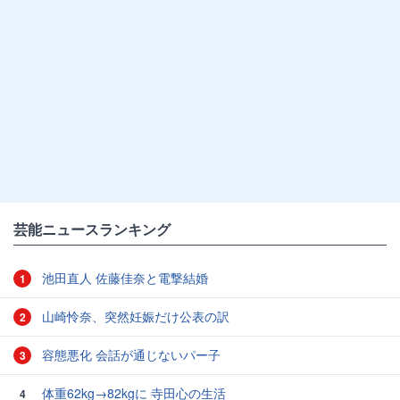
芸能ニュースランキング
池田直人 佐藤佳奈と電撃結婚
1
山崎怜奈、突然妊娠だけ公表の訳
2
容態悪化 会話が通じないパー子
3
体重62kg→82kgに 寺田心の生活
4