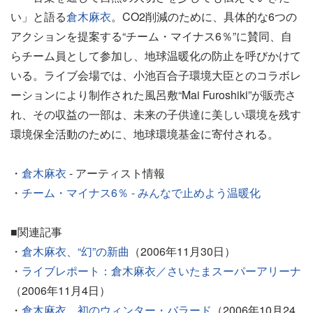
い」と語る
倉木麻衣
。CO2削減のために、具体的な6つの
アクションを提案する“チーム・マイナス6％”に賛同、自
らチーム員として参加し、地球温暖化の防止を呼びかけて
いる。ライブ会場では、小池百合子環境大臣とのコラボレ
ーションにより制作された風呂敷“Mai Furoshiki”が販売さ
れ、その収益の一部は、未来の子供達に美しい環境を残す
環境保全活動のために、地球環境基金に寄付される。
・
倉木麻衣
- アーティスト情報
・
チーム・マイナス6％ - みんなで止めよう温暖化
■関連記事
・
倉木麻衣、“幻”の新曲
（2006年11月30日）
・
ライブレポート：倉木麻衣／さいたまスーパーアリーナ
（2006年11月4日）
・
倉木麻衣、初のウィンター・バラード
（2006年10月24