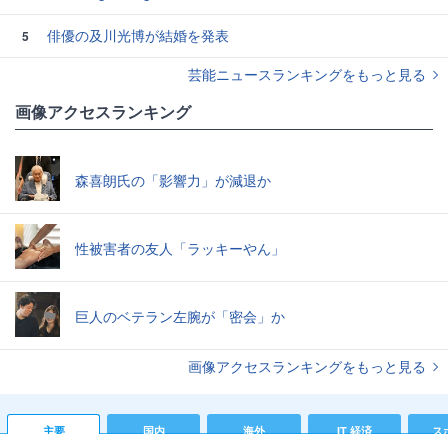
俳優の及川光博が結婚を発表
5
芸能ニュースランキングをもっと見る
画像アクセスランキング
森喜朗氏の「影響力」が減退か
性被害者の友人「ラッキーやん」
巨人のベテラン左腕が「密会」か
画像アクセスランキングをもっと見る
主要
国内
海外
IT 経済
ス