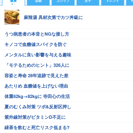
健康
芸能
ゴシップ
女子
トレンド
Y
麻辣湯 具材次第でカツ丼級に
うつ病患者の本音とNGな接し方
キノコで血糖値スパイクを防ぐ
メンタルに良い影響を与える趣味
「モテるためのヒント」326人に
容姿と寿命 28年追跡で見えた差
あたりめ 血糖値を上げない理由
体重62kg→82kgに 寺田心の生活
夏のむくみ対策 ツボ&反射区押し
紫外線対策がビタミンD不足に
緑茶を飲むと死亡リスク低まる?