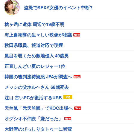
盗撮でSEXY女優のイベント中断?
槍ヶ岳に遺体 周辺で19歳不明
海上自衛隊の生々しい映像が物議
秋田県職員、報道対応で喫煙
風呂を覗くため敷地侵入 49歳男
正直しんどい夏のレジャー1位
韓国の審判接待疑惑 JFAが調査へ
メッシの父ホルヘさん 68歳死去
注目 古いPCが復活するUSB
天竺鼠「元天竺鼠」でKOC出場へ
オグシオ不仲説「嫌だった」
大野智のびっしりタトゥーに異変