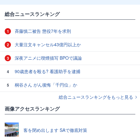
総合ニュースランキング
斉藤慎二被告 懲役7年を求刑
1
大量注文キャンセル43億円以上か
2
深夜アニメに喫煙描写 BPOで議論
3
90歳患者を殴る? 看護助手を逮捕
4
桐谷さん がん後悔「千円位」か
5
総合ニュースランキングをもっと見る
画像アクセスランキング
客を閉め出します SAで徹底対策