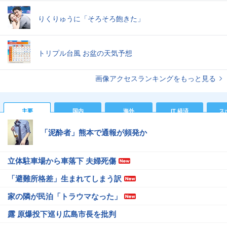
りくりゅうに「そろそろ飽きた」
トリプル台風 お盆の天気予想
画像アクセスランキングをもっと見る
主要
国内
海外
IT 経済
ス
「泥酔者」熊本で通報が頻発か
立体駐車場から車落下 夫婦死傷
「避難所格差」生まれてしまう訳
家の隣が民泊「トラウマなった」
露 原爆投下巡り広島市長を批判