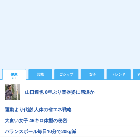
健康
芸能
ゴシップ
女子
トレンド
Y
山口達也 8年ぶり楽器姿に感涙か
運動より代謝 人体の省エネ戦略
大食い女子 46キロ体型の秘密
バランスボール毎日10分で20kg減