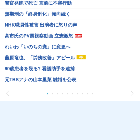
警官発砲で死亡 直前に不審行動
無期刑の「終身刑化」傾向続く
NHK職員性被害 出演者に怒りの声
高市氏のPV風視察動画 立憲激怒
れいわ「いのちの党」に変更へ
藤原竜也、「労務改善」アピール
90歳患者を殴る? 看護助手を逮捕
元TBSアナの山本里菜 離婚を公表