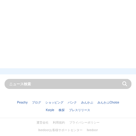
Peachy
ブログ
ショッピング
バンク
みんかぶ
みんかぶChoice
Kstyle
株探
プレスリリース
運営会社
利用規約
プライバシーポリシー
livedoorお客様サポートセンター
livedoor