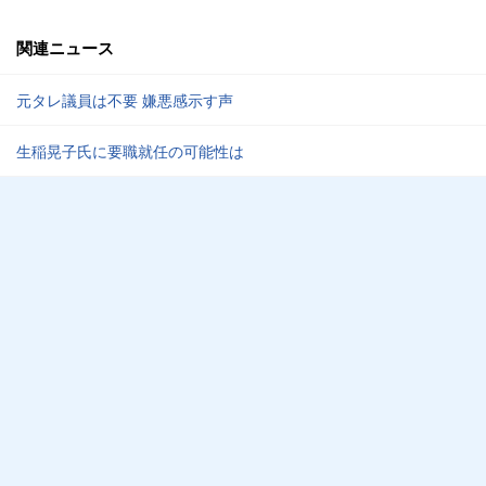
関連ニュース
元タレ議員は不要 嫌悪感示す声
生稲晃子氏に要職就任の可能性は