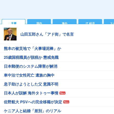
主要
国内
海外
IT 経済
ス
山田五郎さん「アド街」で名言
熊本の被災地で「火事場泥棒」か
25歳国税職員が脱税か 懲戒免職
日本郵便のシステム障害が解消
車中泊で女性死亡 遺族の胸中
息子助けようとした父 意識不明
日本人が誤解 海外タトゥー事情
佐野航大 PSVへの完全移籍が決定
ケニア人と結婚「差別」のリアル