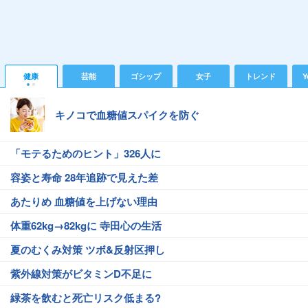
健康
芸能
ゴシップ
女子
トレンド
Y
キノコで血糖値スパイクを防ぐ
「モテるためのヒント」326人に
容姿と寿命 28年追跡で見えた差
あたりめ 血糖値を上げない理由
体重62kg→82kgに 寺田心の生活
夏のむくみ対策 ツボ&反射区押し
紫外線対策がビタミンD不足に
緑茶を飲むと死亡リスク低まる?