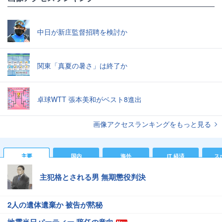
中日が新庄監督招聘を検討か
関東「真夏の暑さ」は終了か
卓球WTT 張本美和がベスト8進出
画像アクセスランキングをもっと見る
主要
国内
海外
IT 経済
ス
主犯格とされる男 無期懲役判決
2人の遺体遺棄か 被告が黙秘