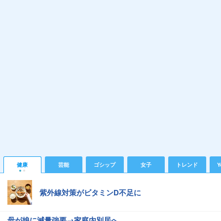
健康
芸能
ゴシップ
女子
トレンド
Y
紫外線対策がビタミンD不足に
母が娘に減量強要→家庭内別居へ