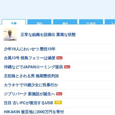
主要
国内
海外
IT 経済
ス
正常な組織を誤摘出 重篤な状態
少年19人にわいせつ 懲役15年
台風13号 桜島フェリーは減便
沖縄などでJAPANローミング提供
主犯格とされる男 無期懲役判決
カラオケで15歳少女に性暴行か
ジブリパーク 新施設が誕生へ
注目 古いPCが復活するUSB
HIKAKIN 被災地に2000万円を寄付