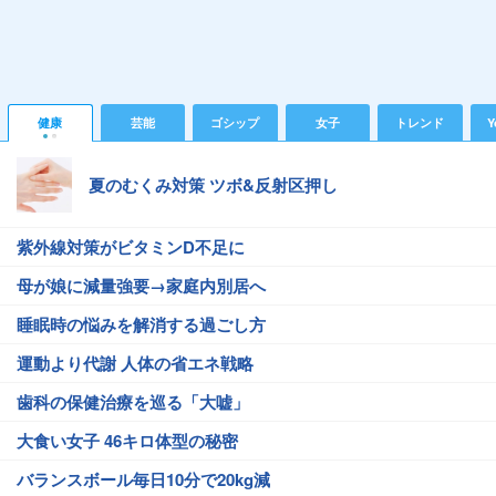
健康
芸能
ゴシップ
女子
トレンド
Y
夏のむくみ対策 ツボ&反射区押し
紫外線対策がビタミンD不足に
母が娘に減量強要→家庭内別居へ
睡眠時の悩みを解消する過ごし方
運動より代謝 人体の省エネ戦略
歯科の保健治療を巡る「大嘘」
大食い女子 46キロ体型の秘密
バランスボール毎日10分で20kg減