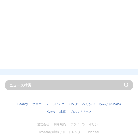
Peachy
ブログ
ショッピング
バンク
みんかぶ
みんかぶChoice
Kstyle
株探
プレスリリース
運営会社
利用規約
プライバシーポリシー
livedoorお客様サポートセンター
livedoor