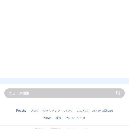
Peachy
ブログ
ショッピング
バンク
みんかぶ
みんかぶChoice
Kstyle
株探
プレスリリース