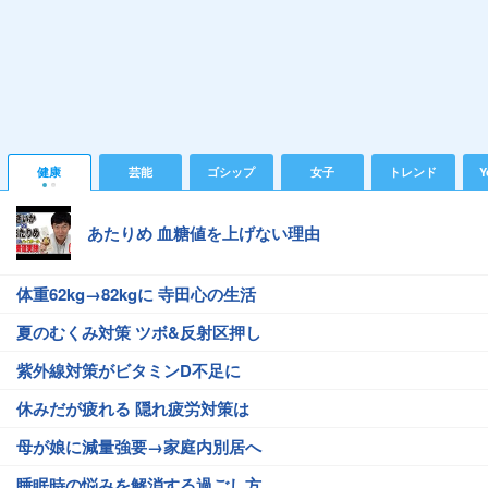
健康
芸能
ゴシップ
女子
トレンド
Y
あたりめ 血糖値を上げない理由
体重62kg→82kgに 寺田心の生活
夏のむくみ対策 ツボ&反射区押し
紫外線対策がビタミンD不足に
休みだが疲れる 隠れ疲労対策は
母が娘に減量強要→家庭内別居へ
睡眠時の悩みを解消する過ごし方