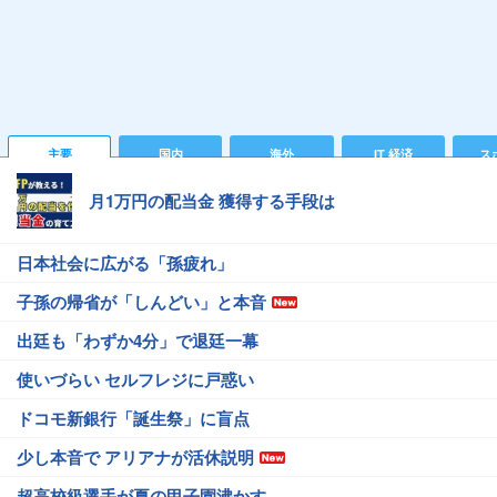
主要
国内
海外
IT 経済
ス
月1万円の配当金 獲得する手段は
日本社会に広がる「孫疲れ」
子孫の帰省が「しんどい」と本音
出廷も「わずか4分」で退廷一幕
使いづらい セルフレジに戸惑い
ドコモ新銀行「誕生祭」に盲点
少し本音で アリアナが活休説明
超高校級選手が夏の甲子園沸かす