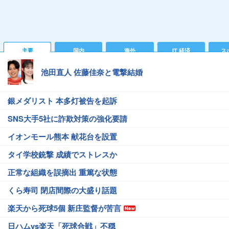
主要
国内
海外
IT 経済
ス
池田直人 佐藤佳奈と電撃結婚
銀メダリスト 本多灯被告を起訴
SNS大手5社に詐欺対策の強化要請
イオンモール熊本 献花台を設置
タイ学校銃撃 成績でストレスか
正常な組織を誤摘出 重篤な状態
くら寿司 閉店間際の大盛り話題
楽天から死球5個 新庄監督が苦言
日ハムvs楽天「死球合戦」不穏