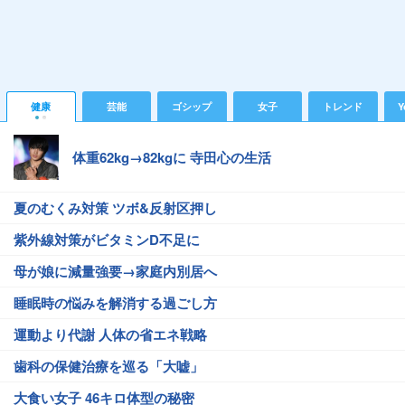
健康
芸能
ゴシップ
女子
トレンド
Y
体重62kg→82kgに 寺田心の生活
夏のむくみ対策 ツボ&反射区押し
紫外線対策がビタミンD不足に
母が娘に減量強要→家庭内別居へ
睡眠時の悩みを解消する過ごし方
運動より代謝 人体の省エネ戦略
歯科の保健治療を巡る「大嘘」
大食い女子 46キロ体型の秘密