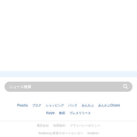
Peachy
ブログ
ショッピング
バンク
みんかぶ
みんかぶChoice
Kstyle
株探
プレスリリース
運営会社
利用規約
プライバシーポリシー
livedoorお客様サポートセンター
livedoor