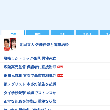
主要
国内
海外
IT 経済
ス
池田直人 佐藤佳奈と電撃結婚
脱輪したトラック発見 男性死亡
広陵高元監督 保護者に直接謝罪
細川元首相 文春で高市首相批判
銀メダリスト 本多灯被告を起訴
タイ学校銃撃 成績でストレスか
正常な組織を誤摘出 重篤な状態
れいわの新党名「覚えづらい」