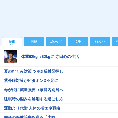
健康
芸能
ゴシップ
女子
トレンド
Y
体重62kg→82kgに 寺田心の生活
夏のむくみ対策 ツボ&反射区押し
紫外線対策がビタミンD不足に
母が娘に減量強要→家庭内別居へ
睡眠時の悩みを解消する過ごし方
運動より代謝 人体の省エネ戦略
歯科の保健治療を巡る「大嘘」