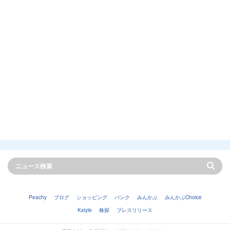
Peachy
ブログ
ショッピング
バンク
みんかぶ
みんかぶChoice
Kstyle
株探
プレスリリース