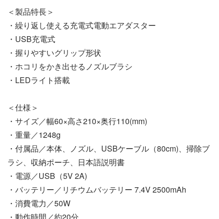
＜製品特長＞
・繰り返し使える充電式電動エアダスター
・USB充電式
・握りやすいグリップ形状
・ホコリをかき出せるノズルブラシ
・LEDライト搭載
＜仕様＞
・サイズ／幅60×高さ210×奥行110(mm)
・重量／1248g
・付属品／本体、ノズル、USBケーブル（80cm)、掃除ブ
ラシ、収納ポーチ、日本語説明書
・電源／USB（5V 2A)
・バッテリー／リチウムバッテリー 7.4V 2500mAh
・消費電力／50W
・動作時間／約20分