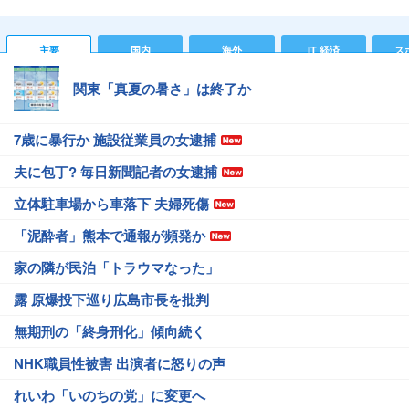
主要
国内
海外
IT 経済
ス
関東「真夏の暑さ」は終了か
7歳に暴行か 施設従業員の女逮捕
夫に包丁? 毎日新聞記者の女逮捕
立体駐車場から車落下 夫婦死傷
「泥酔者」熊本で通報が頻発か
家の隣が民泊「トラウマなった」
露 原爆投下巡り広島市長を批判
無期刑の「終身刑化」傾向続く
NHK職員性被害 出演者に怒りの声
れいわ「いのちの党」に変更へ