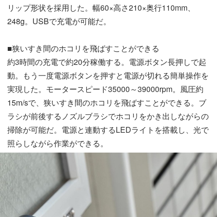
リップ形状を採用した。幅60×高さ210×奥行110mm、
248g。USBで充電が可能だ。
■狭いすき間のホコリを飛ばすことができる
約3時間の充電で約20分稼働する。電源ボタン長押しで起
動。もう一度電源ボタンを押すと電源が切れる簡単操作を
実現した。モータースピード35000～39000rpm。風圧約
15m/sで、狭いすき間のホコリを飛ばすことができる。ブ
ラシが前後するノズルブラシでホコリをかき出しながらの
掃除が可能だ。電源と連動するLEDライトを搭載し、光で
照らしながら作業ができる。