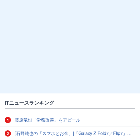
ITニュースランキング
藤原竜也「労務改善」をアピール
1
[石野純也の「スマホとお金」]「Galaxy Z Fold7／Flip7」発表、注目したいソフトバンクの価格攻勢
2