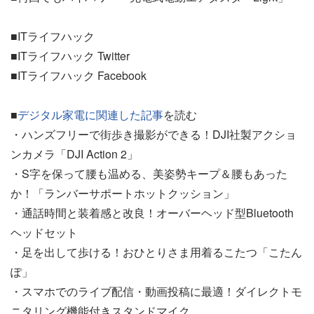
■ITライフハック
■ITライフハック Twitter
■ITライフハック Facebook
■
デジタル家電に関連した記事
を読む
・ハンズフリーで街歩き撮影ができる！DJI社製アクショ
ンカメラ「DJI Action 2」
・S字を保って腰も温める、美姿勢キープ＆腰もあった
か！「ランバーサポートホットクッション」
・通話時間と装着感と改良！オーバーヘッド型Bluetooth
ヘッドセット
・足を出して歩ける！おひとりさま用着るこたつ「こたん
ぽ」
・スマホでのライブ配信・動画投稿に最適！ダイレクトモ
ニタリング機能付きスタンドマイク