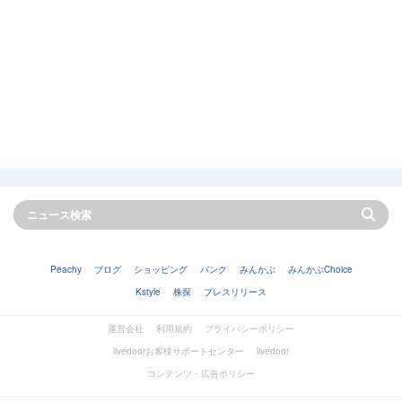
Peachy
ブログ
ショッピング
バンク
みんかぶ
みんかぶChoice
Kstyle
株探
プレスリリース
運営会社
利用規約
プライバシーポリシー
livedoorお客様サポートセンター
livedoor
コンテンツ・広告ポリシー