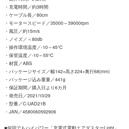
・充電時間／約3時間
・ケーブル長／80cm
・モータースピード／35000～39000rpm
・風圧／約15m/s
・ノイズ／＜80db
・操作環境温度／-10～45℃
・保管温度／-10～55℃
・材質／ABS
・パッケージサイズ／幅142×高さ224×奥行68(mm)
・パッケージ込み重量／441g
・保証期間／購入日より6カ月
・発売日／2021/10/29
・型番／C-UAD21B
・JAN／4580060592906
■何回でもハイパワー「充電式電動エアダスターLight」