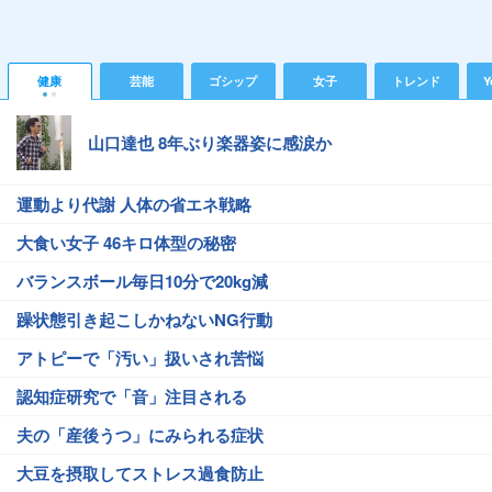
健康
芸能
ゴシップ
女子
トレンド
Y
山口達也 8年ぶり楽器姿に感涙か
運動より代謝 人体の省エネ戦略
大食い女子 46キロ体型の秘密
バランスボール毎日10分で20kg減
躁状態引き起こしかねないNG行動
アトピーで「汚い」扱いされ苦悩
認知症研究で「音」注目される
夫の「産後うつ」にみられる症状
大豆を摂取してストレス過食防止