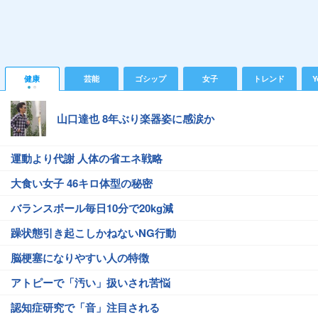
健康
芸能
ゴシップ
女子
トレンド
Y
山口達也 8年ぶり楽器姿に感涙か
運動より代謝 人体の省エネ戦略
大食い女子 46キロ体型の秘密
バランスボール毎日10分で20kg減
躁状態引き起こしかねないNG行動
脳梗塞になりやすい人の特徴
アトピーで「汚い」扱いされ苦悩
認知症研究で「音」注目される