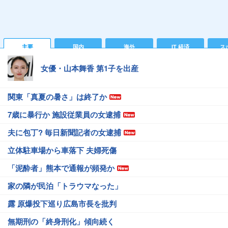
主要
国内
海外
IT 経済
ス
女優・山本舞香 第1子を出産
関東「真夏の暑さ」は終了か
7歳に暴行か 施設従業員の女逮捕
夫に包丁? 毎日新聞記者の女逮捕
立体駐車場から車落下 夫婦死傷
「泥酔者」熊本で通報が頻発か
家の隣が民泊「トラウマなった」
露 原爆投下巡り広島市長を批判
無期刑の「終身刑化」傾向続く