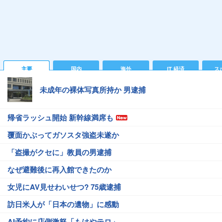
主要
国内
海外
IT 経済
ス
未成年の裸体写真所持か 男逮捕
帰省ラッシュ開始 新幹線満席も
覆面かぶってガソスタ強盗未遂か
「盗撮がクセに」教員の男逮捕
なぜ避難後に再入館できたのか
女児にAV見せわいせつ? 75歳逮捕
訪日米人が「日本の遺物」に感動
AI予約に店側激怒「もはやテロ」