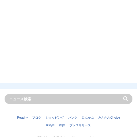
Peachy
ブログ
ショッピング
バンク
みんかぶ
みんかぶChoice
Kstyle
株探
プレスリリース