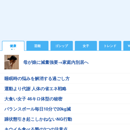
健康
芸能
ゴシップ
女子
トレンド
Y
母が娘に減量強要→家庭内別居へ
睡眠時の悩みを解消する過ごし方
運動より代謝 人体の省エネ戦略
大食い女子 46キロ体型の秘密
バランスボール毎日10分で20kg減
躁状態引き起こしかねないNG行動
キウイを食べる際の3つの注意点