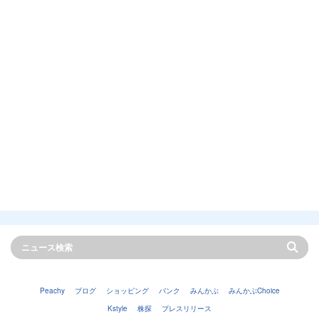
Peachy
ブログ
ショッピング
バンク
みんかぶ
みんかぶChoice
Kstyle
株探
プレスリリース