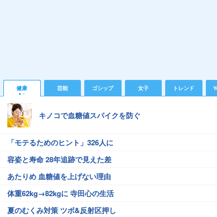
健康
芸能
ゴシップ
女子
トレンド
Y
キノコで血糖値スパイクを防ぐ
「モテるためのヒント」326人に
容姿と寿命 28年追跡で見えた差
あたりめ 血糖値を上げない理由
体重62kg→82kgに 寺田心の生活
夏のむくみ対策 ツボ&反射区押し