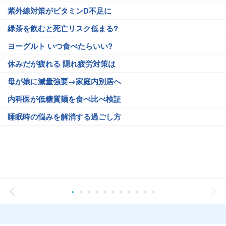
紫外線対策がビタミンD不足に
緑茶を飲むと死亡リスク低まる?
ヨーグルト いつ食べたらいい?
休みだが疲れる 隠れ疲労対策は
母が娘に減量強要→家庭内別居へ
内科医が低糖質麺を食べ比べ検証
睡眠時の悩みを解消する過ごし方