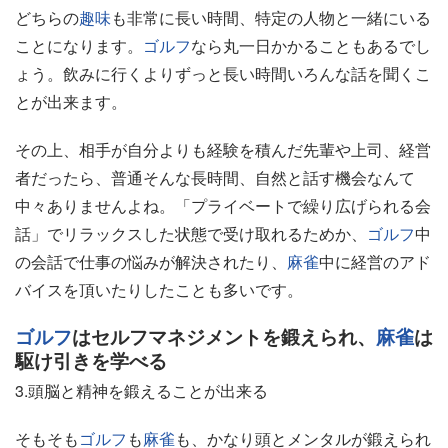
どちらの
趣味
も非常に長い時間、特定の人物と一緒にいる
ことになります。
ゴルフ
なら丸一日かかることもあるでし
ょう。飲みに行くよりずっと長い時間いろんな話を聞くこ
とが出来ます。
その上、相手が自分よりも経験を積んだ先輩や上司、経営
者だったら、普通そんな長時間、自然と話す機会なんて
中々ありませんよね。「プライベートで繰り広げられる会
話」でリラックスした状態で受け取れるためか、
ゴルフ
中
の会話で仕事の悩みが解決されたり、
麻雀
中に経営のアド
バイスを頂いたりしたことも多いです。
ゴルフ
はセルフマネジメントを鍛えられ、
麻雀
は
駆け引きを学べる
3.頭脳と精神を鍛えることが出来る
そもそも
ゴルフ
も
麻雀
も、かなり頭とメンタルが鍛えられ