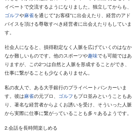
イベートで交流するようになりました。独立してからも、
ゴルフ
や
麻雀
を通じて"お客様"に出会えたり、経営のアド
バイスを頂ける尊敬すべき経営者に出会えたりもしていま
す。
社会人になると、損得勘定なく人脈を広げていくのはなか
なか難しいものです。他のスポーツや
趣味
でも可能ではあ
りますが、この2つは自然と人脈を形成することができ、
仕事に繋がることも少なくありません。
私の友人で、ある大手銀行のプライベートバンカーいま
す。彼は
麻雀
の元プロ、
ゴルフ
もプロ並みということもあ
り、著名な経営者からよくお誘いを受け、そういった人脈
から実際に仕事に繋がっていることも多々あるようです。
2.会話を長時間楽しめる