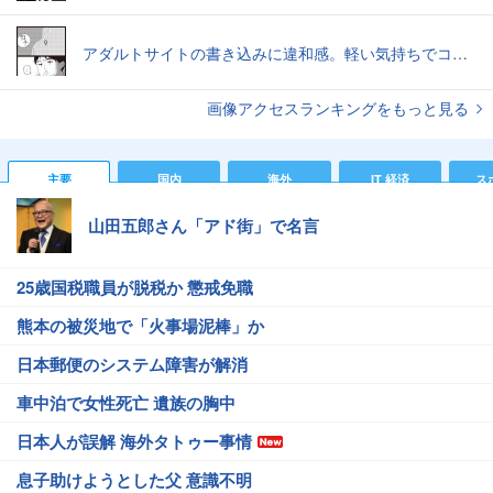
アダルトサイトの書き込みに違和感。軽い気持ちでコメントしてみると…／近畿地方のある場所について（1）
画像アクセスランキングをもっと見る
主要
国内
海外
IT 経済
ス
山田五郎さん「アド街」で名言
25歳国税職員が脱税か 懲戒免職
熊本の被災地で「火事場泥棒」か
日本郵便のシステム障害が解消
車中泊で女性死亡 遺族の胸中
日本人が誤解 海外タトゥー事情
息子助けようとした父 意識不明