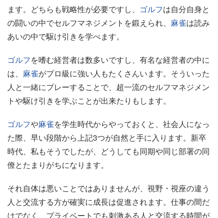
ます。どちらも戦略性が必要ですし、
ゴルフ
は自分自身と
の闘いの中でセルフマネジメントを鍛えられ、
麻雀
は読み
あいの中で駆け引きを学べます。
ゴルフ
を嗜む経営者は数多いですし、有名な経営者の中に
は、
麻雀
がプロ級に強い人もたくさんいます。そういった
人と一緒にプレーすることで、超一流のセルフマネジメン
トや駆け引きを学ぶことが出来たりもします。
ゴルフ
や
麻雀
を学生時代からやっておくと、社会人になっ
た際、早い段階から上記3つが自然と手に入ります。新卒
時代、私もそうでしたが、どうしても同期や同じ部署の同
僚とたまりがちになります。
それ自体は悪いことではありませんが、視野・視座の違う
人と交流する方が確実に成長は促進されます。仕事の間だ
けでなく、プライベートでも刺激ある人と交流する時間が