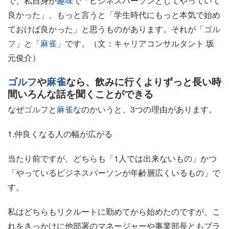
で、私自身が
趣味
で「ビジネスパーソンとしてやっていて
良かった」、もっと言うと「学生時代にもっと本気で始め
ておけば良かった」と思うものがあります。それが「
ゴル
フ
」と「
麻雀
」です。（文：キャリアコンサルタント 坂
元俊介）
ゴルフ
や
麻雀
なら、飲みに行くよりずっと長い時
間いろんな話を聞くことができる
なぜ
ゴルフ
と
麻雀
なのかいうと、3つの理由があります。
1.仲良くなる人の幅が広がる
当たり前ですが、どちらも「1人では出来ないもの」かつ
「やっているビジネスパーソンが年齢層広くいるもの」で
す。
私はどちらもリクルートに勤めてから始めたのですが、こ
れをきっかけに他部署のマネージャーや事業部長ともプラ