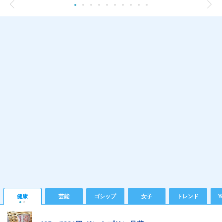
健康
芸能
ゴシップ
女子
トレンド
Y