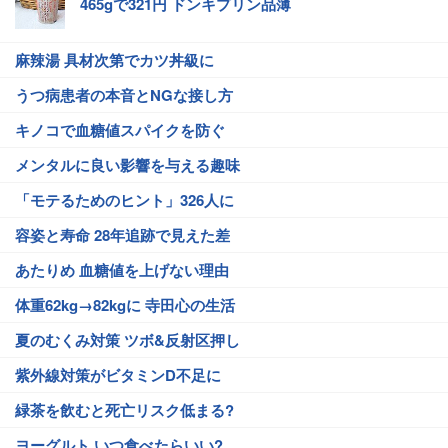
465gで321円 ドンキプリン品薄
麻辣湯 具材次第でカツ丼級に
うつ病患者の本音とNGな接し方
キノコで血糖値スパイクを防ぐ
メンタルに良い影響を与える趣味
「モテるためのヒント」326人に
容姿と寿命 28年追跡で見えた差
あたりめ 血糖値を上げない理由
体重62kg→82kgに 寺田心の生活
夏のむくみ対策 ツボ&反射区押し
紫外線対策がビタミンD不足に
緑茶を飲むと死亡リスク低まる?
ヨーグルト いつ食べたらいい?