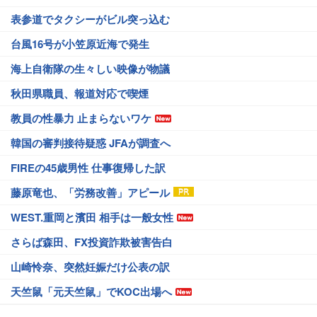
表参道でタクシーがビル突っ込む
台風16号が小笠原近海で発生
海上自衛隊の生々しい映像が物議
秋田県職員、報道対応で喫煙
教員の性暴力 止まらないワケ
韓国の審判接待疑惑 JFAが調査へ
FIREの45歳男性 仕事復帰した訳
藤原竜也、「労務改善」アピール
WEST.重岡と濱田 相手は一般女性
さらば森田、FX投資詐欺被害告白
山崎怜奈、突然妊娠だけ公表の訳
天竺鼠「元天竺鼠」でKOC出場へ