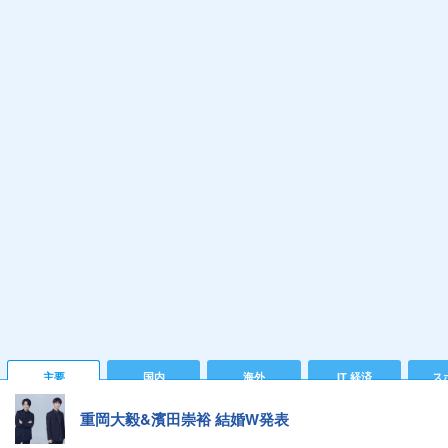
主要
国内
海外
IT 経済
ス
重岡大毅&濱田崇裕 結婚W発表