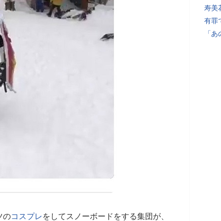
寿美
有罪
「あ
ツの
コスプレ
をしてスノーボードをする集団が、