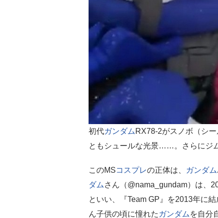
初代
ガンダム
RX78-2がスノボ（
ともシュールな光景……。さらにジ
このMS
コスプレ
の正体は、
ガンダム
ダム
さん（@nama_gundam）は、2
といい、『Team GP』を2013年に
ん子供の頃に憧れた
ガンダム
を自分