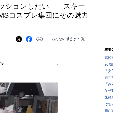
ッションしたい」 スキー
MSコスプレ集団にその魅力
みんなの感想は？
主要
高松
90
「女
逃亡
「み
なぜ
医師
はち
我が