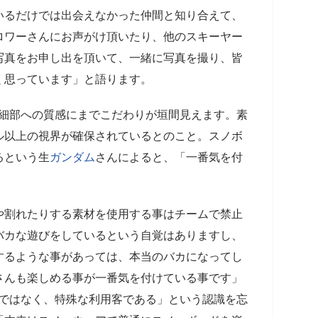
いるだけでは出会えなかった仲間と知り合えて、
ロワーさんにお声がけ頂いたり、他のスキーヤー
写真をお申し出を頂いて、一緒に写真を撮り、皆
く思っています」と語ります。
にも細部への質感にまでこだわりが垣間見えます。素
ル以上の視界が確保されているとのこと。スノボ
るという生
ガンダム
さんによると、「一番気を付
。
や割れたりする素材を使用する事はチームで禁止
バカな遊びをしているという自覚はありますし、
するような事があっては、本当のバカになってし
さんも楽しめる事が一番気を付けている事です」
客ではなく、特殊な利用客である」という認識を忘