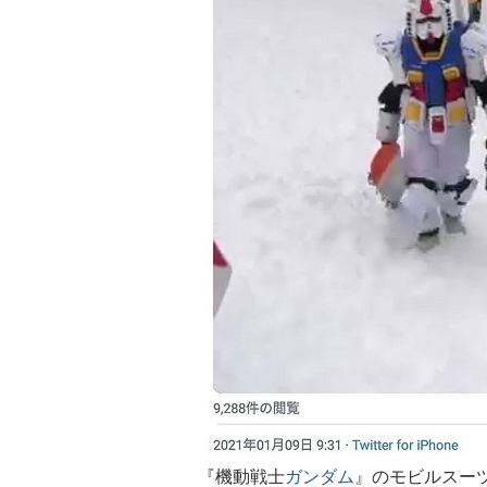
『機動戦士
ガンダム
』のモビルスー