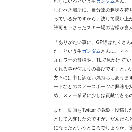
れずにいるという生
ガンダム
さん。
しむべき場所に、自分達の趣味を持
っている身ですから、決して思い上
許可を下さったスキー場の皆様が喜
「ありがたい事に、GP隊はたくさ
た」という生
ガンダム
さんに、ネッ
ォロワーの皆様や、TLで見かけて“いい
くれる事が何よりの喜びです」とい
方々には申し訳ない気持ちもありま
ードなどのスノースポーツに興味を
め、スノー業界に少しは貢献できる
また、動画をTwitterで撮影・投稿した
として入隊したのですが、だんだん
になったというところでしょうか。