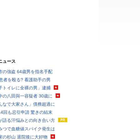
ニュース
市の強盗 64歳男を指名手配
歳患者を殴る? 看護助手の男
子トイレに全裸の男」逮捕
中の八田與一容疑者 30歳に
んなで大家さん」債務超過に
14回も忌引申請 驚きの結末
が語る汗悩みとの向き合い方
みつで血糖値スパイク発生は
家の杉山 退院後に大好物