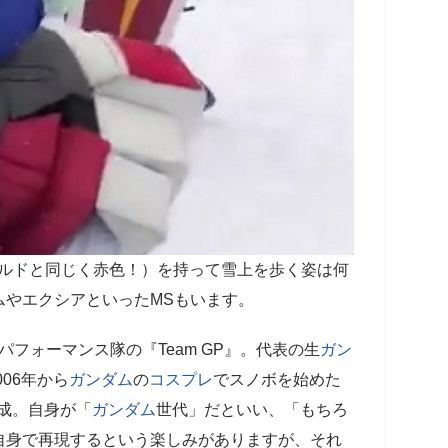
シールドと同じく赤色！）を持って雪上を歩く姿は何
ムやエクシアといったMSもいます。
パフォーマンス隊の『Team GP』。代表の生
ガン
006年から
ガンダム
の
コスプレ
でスノボを始めた
結成。自身が「
ガンダム
世代」だといい、「もちろ
自身で再現するという楽しみがありますが、それ