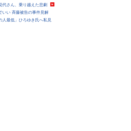
花代さん、乗り越えた悲劇
でいい 斉藤被告の事件見解
の人最低」ひろゆき氏へ私見