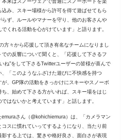
「本来はスノーウェアで普通にスノーボードを楽
ち込み、スキー場様から許可を得て遊ばせてもら
がらず、ルールやマナーを守り、他のお客さんや
んでくれる活動を心がけています」と語ります。
んの方々から応援して頂き有名なチームになりまし
トでの反響について聞くと、「応援して下さるフ
ね”をして下さるTwitterユーザーの皆様が喜んで
い、「このようなふざけた遊びに不快感を持つ
すが、GP隊の活動をきっかけにスキーやスノーボ
持ち、始めて下さる方がいれば、スキー場をはじ
のではないかと考えています」と話します。
emuraさん（@kohichiemura）は、「カメラマン
とコスに慣れていってするようになり、当たり前
撮影する上では、驚きや格好良さ、面白さが表現