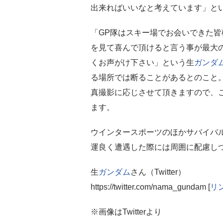
出来ればいいなと考えています」と
「GP隊はスキー場でお会いできた
を見て喜んで頂けると言う事が最大
くお声がけ下さい」という生
ガンダ
る場所では断ることがあるとのこと
真撮影に応じさせて頂きますので、
ます。
ウインタースポーツのほかサバイバル
運良く遭遇した際には周囲に配慮し
生
ガンダム
さん（Twitter）
https://twitter.com/nama_gundam [
リ
※画像はTwitterより