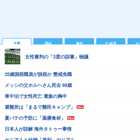
主要
国内
海外
IT 経済
ス
女性審判の「2度の誤審」物議
25歳国税職員が脱税か 懲戒免職
メッシの父ホルヘさん死去 68歳
車中泊で女性死亡 遺族の胸中
避難所は「まるで難民キャンプ」
夏バテの予防に「薬膳食材」
日本人が誤解 海外タトゥー事情
ケニア人と結婚「差別」のリアル