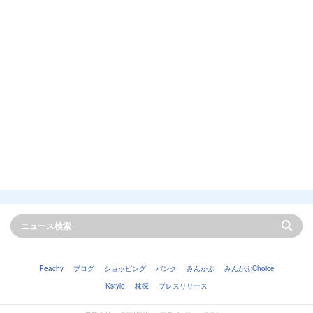
Peachy
ブログ
ショッピング
バンク
みんかぶ
みんかぶChoice
Kstyle
株探
プレスリリース