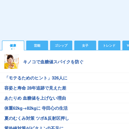
健康
芸能
ゴシップ
女子
トレンド
Y
キノコで血糖値スパイクを防ぐ
「モテるためのヒント」326人に
容姿と寿命 28年追跡で見えた差
あたりめ 血糖値を上げない理由
体重62kg→82kgに 寺田心の生活
夏のむくみ対策 ツボ&反射区押し
紫外線対策がビタミンD不足に