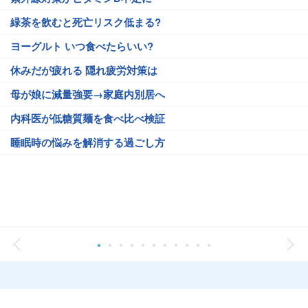
緑茶を飲むと死亡リスク低まる?
ヨーグルト いつ食べたらいい?
休みだが疲れる 隠れ疲労対策は
母が娘に減量強要→家庭内別居へ
内科医が低糖質麺を食べ比べ検証
睡眠時の悩みを解消する過ごし方