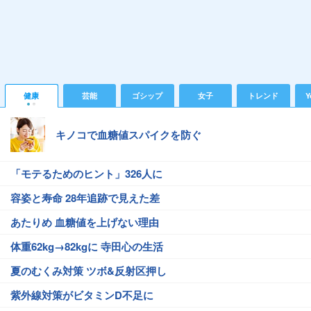
健康
芸能
ゴシップ
女子
トレンド
Y
キノコで血糖値スパイクを防ぐ
「モテるためのヒント」326人に
容姿と寿命 28年追跡で見えた差
あたりめ 血糖値を上げない理由
体重62kg→82kgに 寺田心の生活
夏のむくみ対策 ツボ&反射区押し
紫外線対策がビタミンD不足に