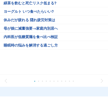
緑茶を飲むと死亡リスク低まる?
ヨーグルト いつ食べたらいい?
休みだが疲れる 隠れ疲労対策は
母が娘に減量強要→家庭内別居へ
内科医が低糖質麺を食べ比べ検証
睡眠時の悩みを解消する過ごし方