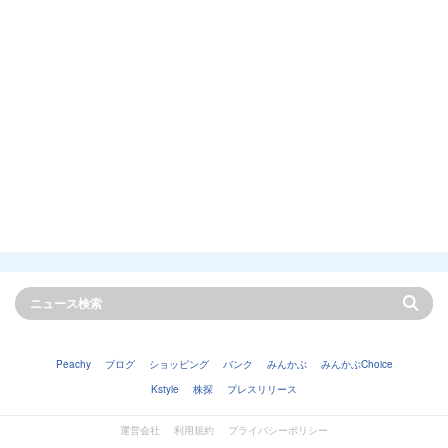
Peachy
ブログ
ショッピング
バンク
みんかぶ
みんかぶChoice
Kstyle
株探
プレスリリース
運営会社
利用規約
プライバシーポリシー