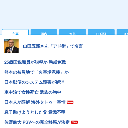
主要
国内
海外
IT 経済
ス
山田五郎さん「アド街」で名言
25歳国税職員が脱税か 懲戒免職
熊本の被災地で「火事場泥棒」か
日本郵便のシステム障害が解消
車中泊で女性死亡 遺族の胸中
日本人が誤解 海外タトゥー事情
息子助けようとした父 意識不明
佐野航大 PSVへの完全移籍が決定