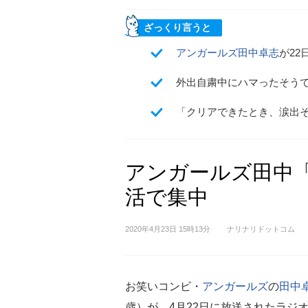
ざっくり言うと
アンガールズ
田中卓志
が22
外出自粛中にハマったそう
「クリアできたとき、涙出
アンガールズ田中「
活で集中
2020年4月23日 15時13分
ナリナリドットコム
お笑いコンビ・
アンガールズ
の
田中
歳）が、4月22日に放送されたラジ