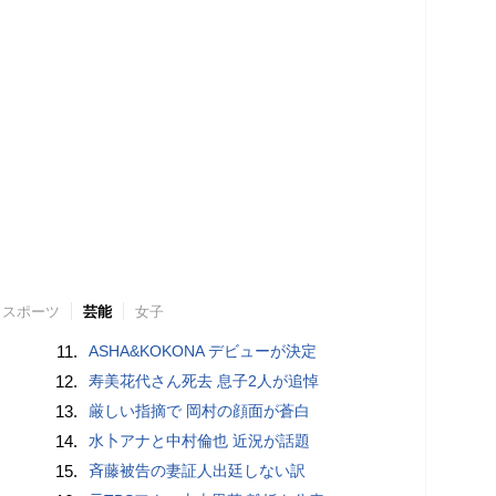
スポーツ
芸能
女子
11.
ASHA&KOKONA デビューが決定
12.
寿美花代さん死去 息子2人が追悼
13.
厳しい指摘で 岡村の顔面が蒼白
14.
水卜アナと中村倫也 近況が話題
15.
斉藤被告の妻証人出廷しない訳