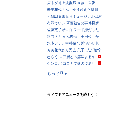
広末が地上波復帰 今後に言及
寿美花代さん、乗り越えた悲劇
元ME:I飯田栞月ミュージカル出演
有罪でいい 斉藤被告の事件見解
佐藤寛子が告白 ヌード嫌だった
桐谷さん がん後悔「千円位」か
水卜アナと中村倫也 近況が話題
寿美花代さん死去 息子2人が追悼
志らく コア層との溝深まるか
ケンコバ コロナで謎の後遺症
もっと見る
ライブドアニュースを読もう！