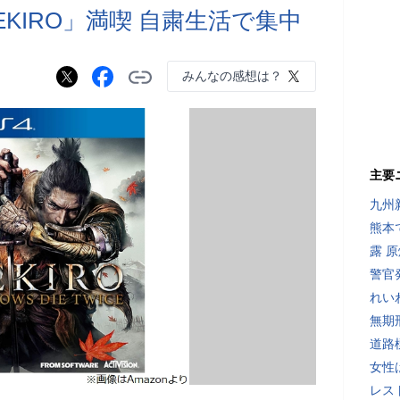
KIRO」満喫 自粛生活で集中
みんなの感想は？
主要
九州
熊本
露 
警官
れい
無期
道路
女性
レス