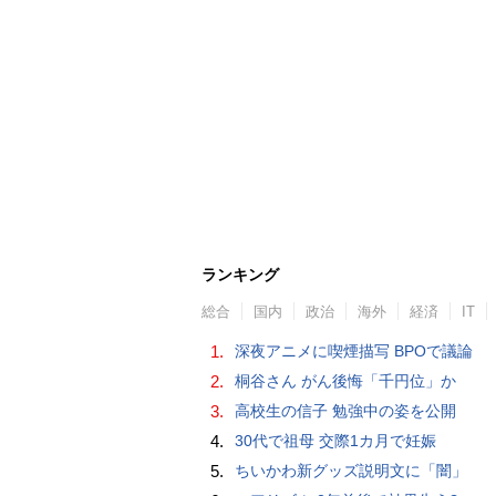
ランキング
総合
国内
政治
海外
経済
IT
1.
深夜アニメに喫煙描写 BPOで議論
2.
桐谷さん がん後悔「千円位」か
3.
高校生の信子 勉強中の姿を公開
4.
30代で祖母 交際1カ月で妊娠
5.
ちいかわ新グッズ説明文に「闇」