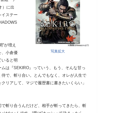
オ）に出
レイステー
HADOWS
間”が増え
写真拡大
を、小倉優
ていると明
ムは『SEKIRO』っていう、もう、そんな甘っ
く侍で、斬り合い。とんでもなく、オレが人生で
をクリアして、マジで履歴書に書きたいくらい」
刀で斬り合うんだけど、相手が斬ってきたら、斬