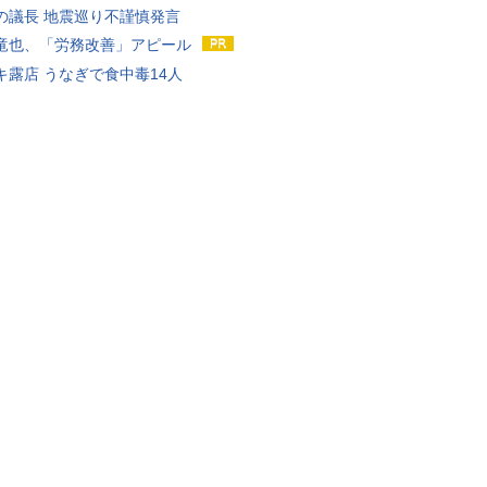
の議長 地震巡り不謹慎発言
竜也、「労務改善」アピール
キ露店 うなぎで食中毒14人