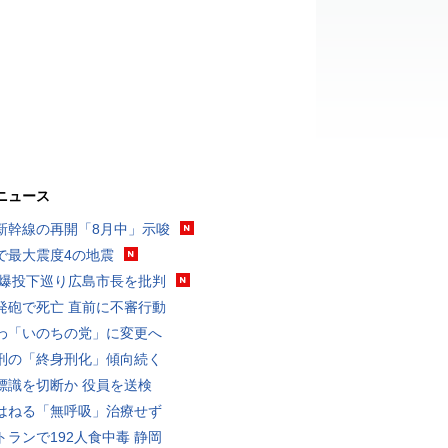
ニュース
新幹線の再開「8月中」示唆
で最大震度4の地震
原爆投下巡り広島市長を批判
発砲で死亡 直前に不審行動
わ「いのちの党」に変更へ
刑の「終身刑化」傾向続く
標識を切断か 役員を送検
はねる「無呼吸」治療せず
トランで192人食中毒 静岡