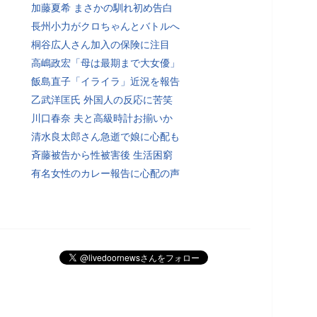
加藤夏希 まさかの馴れ初め告白
長州小力がクロちゃんとバトルへ
桐谷広人さん加入の保険に注目
高嶋政宏「母は最期まで大女優」
飯島直子「イライラ」近況を報告
乙武洋匡氏 外国人の反応に苦笑
川口春奈 夫と高級時計お揃いか
清水良太郎さん急逝で娘に心配も
斉藤被告から性被害後 生活困窮
有名女性のカレー報告に心配の声