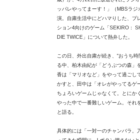
ッパレやってまーす！」（MBSラジ
演。自粛生活中にどハマりした、プ
ション4向けのゲーム「SEKIRO： S
DIE TWICE」について熱弁した。
この日、外出自粛が続き、“おうち時
る中、柏木由紀が「どうぶつの森」
香は「マリオなど」をやって過ごし
かすと、田中は「オレがやってるゲー
ちょろいゲームじゃなくて。とにか
やった中で一番難しいゲーム。それ
と語る。
具体的には「一対一のチャンバラ。