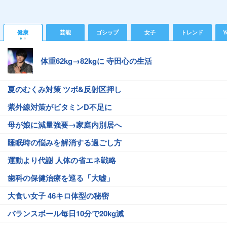
健康
芸能
ゴシップ
女子
トレンド
Y
体重62kg→82kgに 寺田心の生活
夏のむくみ対策 ツボ&反射区押し
紫外線対策がビタミンD不足に
母が娘に減量強要→家庭内別居へ
睡眠時の悩みを解消する過ごし方
運動より代謝 人体の省エネ戦略
歯科の保健治療を巡る「大嘘」
大食い女子 46キロ体型の秘密
バランスボール毎日10分で20kg減