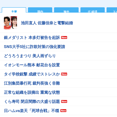
主要
国内
海外
IT 経済
ス
池田直人 佐藤佳奈と電撃結婚
銀メダリスト 本多灯被告を起訴
SNS大手5社に詐欺対策の強化要請
どうろうまつり 美人画ずらり
イオンモール熊本 献花台を設置
タイ学校銃撃 成績でストレスか
江別集団暴行死 裁判長強く非難
正常な組織を誤摘出 重篤な状態
くら寿司 閉店間際の大盛り話題
日ハムvs楽天「死球合戦」不穏