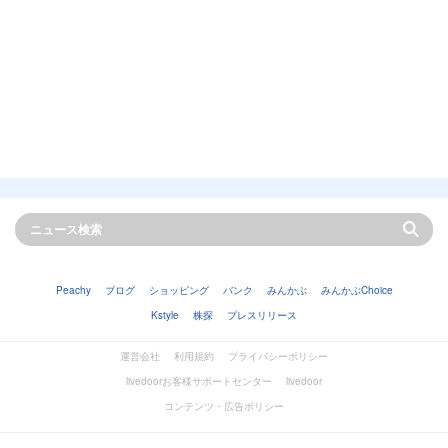
Peachy
ブログ
ショッピング
バンク
みんかぶ
みんかぶChoice
Kstyle
株探
プレスリリース
運営会社
利用規約
プライバシーポリシー
livedoorお客様サポートセンター
livedoor
コンテンツ・広告ポリシー