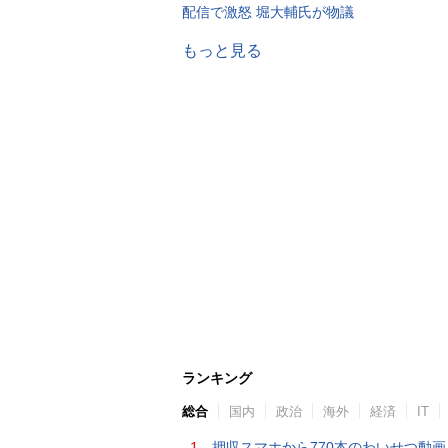
配信で激怒 堀大輔氏が物議
もっと見る
ランキング
総合
国内
政治
海外
経済
IT
1.
押収スマホから770本のわいせつ動画 15歳少女に酒と薬飲ませ性的暴行か 54歳男を再逮捕 「薬もありますよ」とSNS