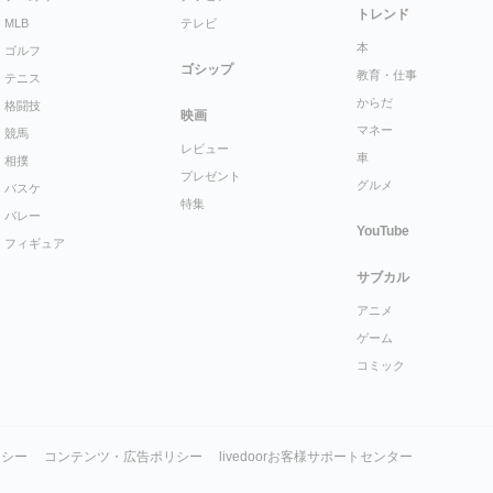
トレンド
MLB
テレビ
本
ゴルフ
ゴシップ
教育・仕事
テニス
からだ
格闘技
映画
マネー
競馬
レビュー
車
相撲
プレゼント
グルメ
バスケ
特集
バレー
YouTube
フィギュア
サブカル
アニメ
ゲーム
コミック
リシー
コンテンツ・広告ポリシー
livedoorお客様サポートセンター