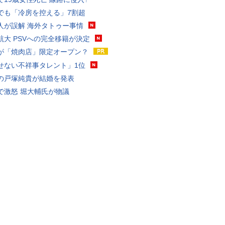
でも「冷房を控える」7割超
人が誤解 海外タトゥー事情
航大 PSVへの完全移籍が決定
が「焼肉店」限定オープン？
せない不祥事タレント」1位
の戸塚純貴が結婚を発表
で激怒 堀大輔氏が物議