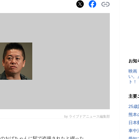
お知
映画
い。
ト！
主要
25
熊本
by ライブドアニュース編集部
日本
車中
、大阪のおばちゃんに駅で盗撮されたと綴った
愛知