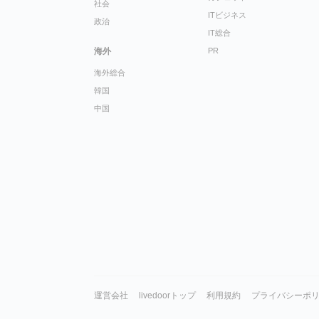
社会
ITビジネス
政治
IT総合
海外
PR
海外総合
韓国
中国
運営会社
livedoorトップ
利用規約
プライバシーポ