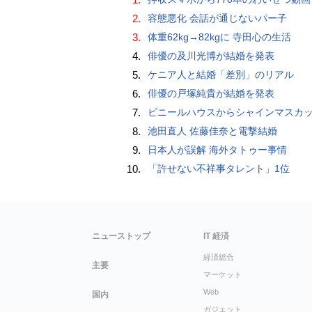
2.
容態悪化 会話が通じないパー子
3.
体重62kg→82kgに 寺田心の生活
4.
俳優の及川光博が結婚を発表
5.
ケニア人と結婚「差別」のリアル
6.
俳優の戸塚純貴が結婚を発表
7.
ビニールハウスからシャインマスカット約200房を盗んだ疑い ネットで販売か 無職の男（42）逮捕 
8.
池田直人 佐藤佳奈と電撃結婚
9.
日本人が誤解 海外タトゥー事情
10.
「許せない不祥事タレント」1位
ニューストップ
IT 経済
経済総合
主要
マーケット
Web
国内
ガジェット