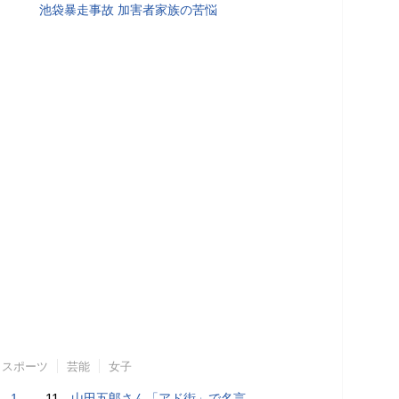
池袋暴走事故 加害者家族の苦悩
スポーツ
芸能
女子
で誘い出し
11.
山田五郎さん「アド街」で名言