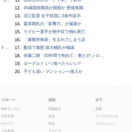
12.
25歳国税職員が脱税か 懲戒免職
13.
須江監督 女子部員に3条件提示
14.
森喜朗氏の「影響力」が減退か
15.
ラグビー選手が熱中症で倒れ死亡
16.
「避難所格差」生まれてしまう訳
岡山県警
17.
配信で激怒 堀大輔氏が物議
18.
佐藤二朗「33年間で初めて」妻との“ノロケ砲”に反響続々「威力抜群」「奥様かっこいい」
19.
ヨーグルト いつ食べたらいい?
20.
子ども追い マンションへ侵入か
スポーツ
芸能
女子
海外サッカー
芸能総合
恋愛
日本代表
音楽
ライフスタイル
Jリーグ
韓流
ファッション
プロ野球
グラビア