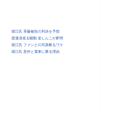
堀江氏 斉藤被告の判決を予想
渡邊渚巡る騒動 楽しんごが釈明
堀江氏 ファンとの写真断るワケ
堀江氏 意外と電車に乗る理由