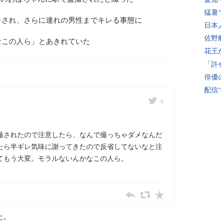
猛暑
レされ、さらに連れの男性までキレる事態に
日本
佐野
なこの人ら」とあきれていた
花王
「許
俳優
配信
撮されたので注意したら、なんで撮っちゃダメなんだ
たら半ギレ気味に謝ってきたので反省してないなと注
てもう大変。モラルないんかなこの人ら。
た。