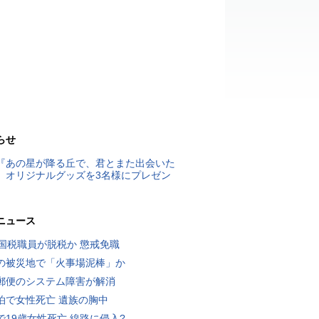
らせ
『あの星が降る丘で、君とまた出会いた
』オリジナルグッズを3名様にプレゼン
ニュース
歳国税職員が脱税か 懲戒免職
の被災地で「火事場泥棒」か
郵便のシステム障害が解消
泊で女性死亡 遺族の胸中
で19歳女性死亡 線路に侵入?