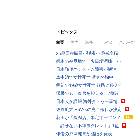
トピックス
主要
国内
海外
IT 経済
スポーツ
25歳国税職員が脱税か 懲戒免職
熊本の被災地で「火事場泥棒」か
日本郵便のシステム障害が解消
車中泊で女性死亡 遺族の胸中
愛知で19歳女性死亡 線路に侵入?
猛暑でも「冷房を控える」7割超
日本人が誤解 海外タトゥー事情
佐野航大 PSVへの完全移籍が決定
花王が「焼肉店」限定オープン？
「許せない不祥事タレント」1位
俳優の戸塚純貴が結婚を発表