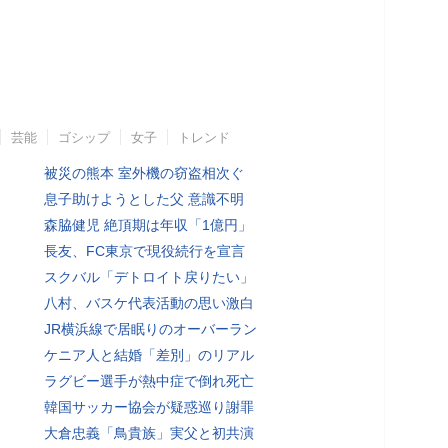
芸能
ゴシップ
女子
トレンド
被災の熊本 室外機の窃盗相次ぐ
息子助けようとした父 意識不明
森脇健児 絶頂期は年収「1億円」
長友、FC東京で現役続行を宣言
スクバル「デトロイト戻りたい」
八村、バスケ代表活動の思い激白
JR横浜線で居眠りのオーバーラン
ケニア人と結婚「差別」のリアル
ラグビー選手が熱中症で倒れ死亡
韓国サッカー協会が疑惑巡り謝罪
大倉忠義「鳥貴族」実父と初共演