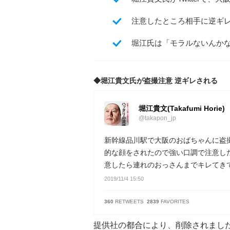
注意したところ相手に逆ギ
堀江氏は「モラルないんか
◆堀江貴文氏が盗撮注意 逆ギレされる
堀江貴文(Takafumi Horie)
@takapon_jp
新幹線品川駅で大阪のおばちゃんに盗
的な顔をされたので強い口調で注意し
意したら連れのおっさんまでキレてき
2019/11/4 15:50
360
RETWEETS
2839
FAVORITES
提供社の都合により、削除されまし