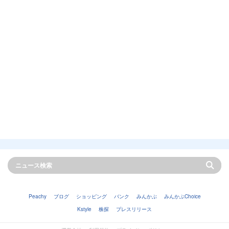
Peachy
ブログ
ショッピング
バンク
みんかぶ
みんかぶChoice
Kstyle
株探
プレスリリース