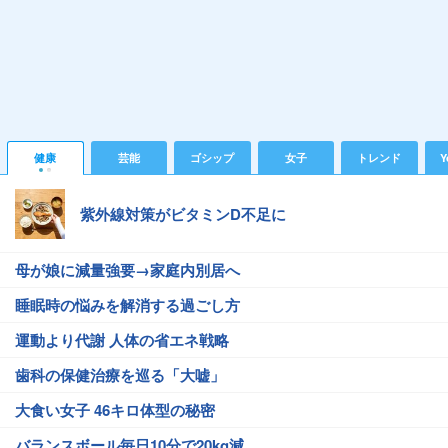
健康
芸能
ゴシップ
女子
トレンド
Y
紫外線対策がビタミンD不足に
母が娘に減量強要→家庭内別居へ
睡眠時の悩みを解消する過ごし方
運動より代謝 人体の省エネ戦略
歯科の保健治療を巡る「大嘘」
大食い女子 46キロ体型の秘密
バランスボール毎日10分で20kg減