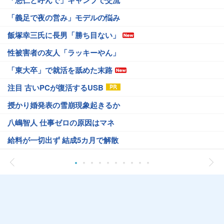
「悠仁と呼んで」キャンプで交流
「義足で夜の営み」モデルの悩み
飯塚幸三氏に長男「勝ち目ない」
性被害者の友人「ラッキーやん」
「東大卒」で就活を舐めた末路
注目 古いPCが復活するUSB
授かり婚発表の雪崩現象起きるか
八嶋智人 仕事ゼロの原因はマネ
給料が一切出ず 結成5カ月で解散