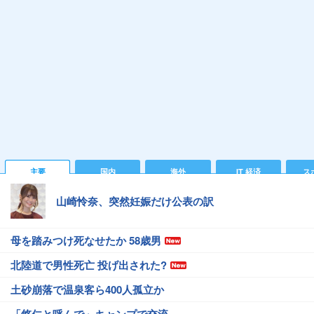
主要
国内
海外
IT 経済
ス
山崎怜奈、突然妊娠だけ公表の訳
母を踏みつけ死なせたか 58歳男
北陸道で男性死亡 投げ出された?
土砂崩落で温泉客ら400人孤立か