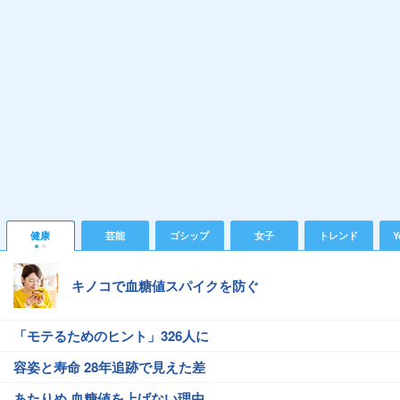
健康
芸能
ゴシップ
女子
トレンド
Y
キノコで血糖値スパイクを防ぐ
「モテるためのヒント」326人に
容姿と寿命 28年追跡で見えた差
あたりめ 血糖値を上げない理由