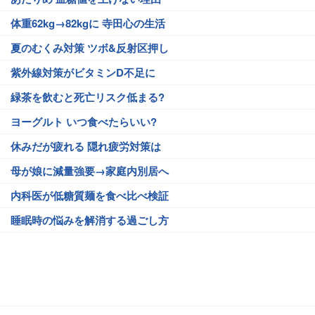
体重62kg→82kgに 寺田心の生活
夏のむくみ対策 ツボ&反射区押し
紫外線対策がビタミンD不足に
緑茶を飲むと死亡リスク低まる?
ヨーグルト いつ食べたらいい?
休みだが疲れる 隠れ疲労対策は
母が娘に減量強要→家庭内別居へ
内科医が低糖質麺を食べ比べ検証
睡眠時の悩みを解消する過ごし方