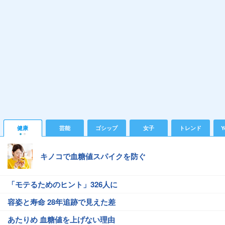
健康
芸能
ゴシップ
女子
トレンド
Y
キノコで血糖値スパイクを防ぐ
「モテるためのヒント」326人に
容姿と寿命 28年追跡で見えた差
あたりめ 血糖値を上げない理由