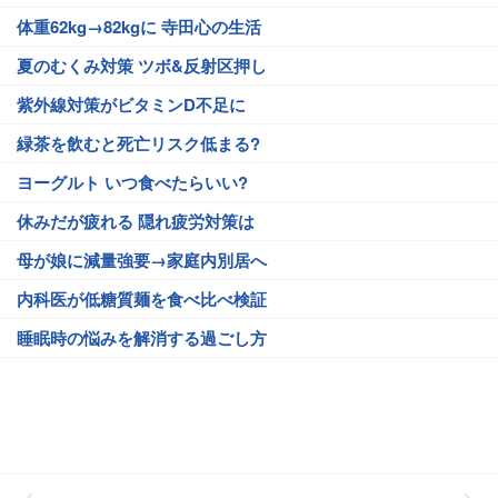
体重62kg→82kgに 寺田心の生活
夏のむくみ対策 ツボ&反射区押し
紫外線対策がビタミンD不足に
緑茶を飲むと死亡リスク低まる?
ヨーグルト いつ食べたらいい?
休みだが疲れる 隠れ疲労対策は
母が娘に減量強要→家庭内別居へ
内科医が低糖質麺を食べ比べ検証
睡眠時の悩みを解消する過ごし方