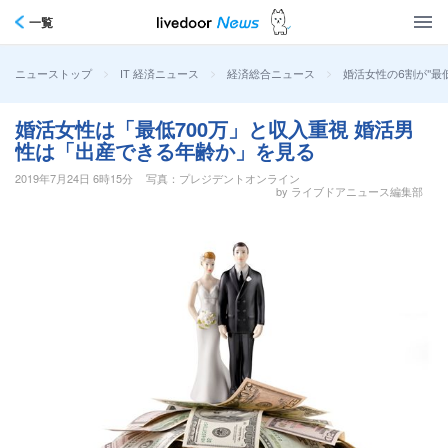
一覧
>
>
>
婚活女性の6割が"最低
ニューストップ
IT 経済ニュース
経済総合ニュース
婚活女性は「最低700万」と収入重視 婚活男
性は「出産できる年齢か」を見る
2019年7月24日 6時15分
写真：プレジデントオンライン
by ライブドアニュース編集部