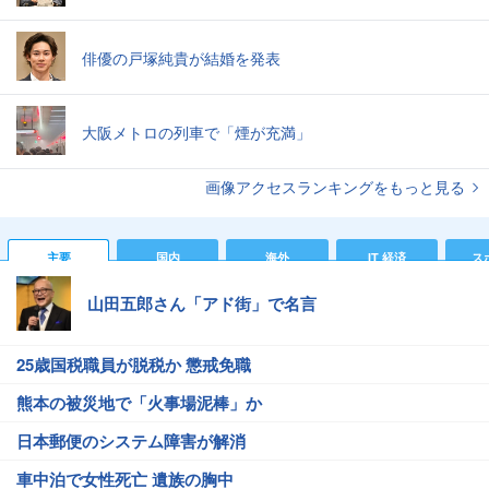
俳優の戸塚純貴が結婚を発表
大阪メトロの列車で「煙が充満」
画像アクセスランキングをもっと見る
主要
国内
海外
IT 経済
ス
山田五郎さん「アド街」で名言
25歳国税職員が脱税か 懲戒免職
熊本の被災地で「火事場泥棒」か
日本郵便のシステム障害が解消
車中泊で女性死亡 遺族の胸中