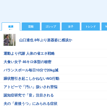
健康
芸能
ゴシップ
女子
トレンド
Y
山口達也 8年ぶり楽器姿に感涙か
運動より代謝 人体の省エネ戦略
大食い女子 46キロ体型の秘密
バランスボール毎日10分で20kg減
躁状態引き起こしかねないNG行動
アトピーで「汚い」扱いされ苦悩
認知症研究で「音」注目される
夫の「産後うつ」にみられる症状