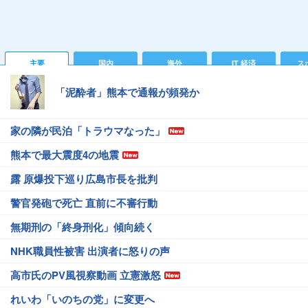
主要
国内
海外
IT 経済
ス
「泥酔者」熊本で通報が頻発か
家の隣が民泊「トラウマなった」
熊本で最大震度4の地震
露 原爆投下巡り広島市長を批判
警官発砲で死亡 直前に不審行動
無期刑の「終身刑化」傾向続く
NHK職員性被害 出演者に怒りの声
高市氏のPV風視察動画 立憲激怒
れいわ「いのちの党」に変更へ