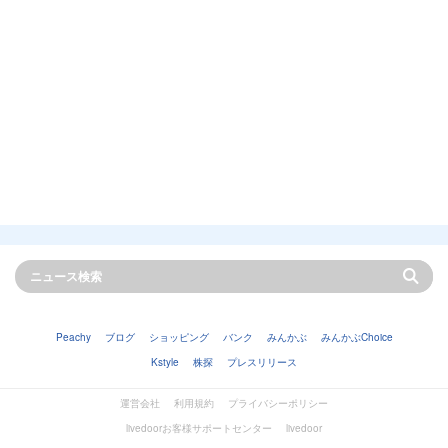
Peachy
ブログ
ショッピング
バンク
みんかぶ
みんかぶChoice
Kstyle
株探
プレスリリース
運営会社
利用規約
プライバシーポリシー
livedoorお客様サポートセンター
livedoor