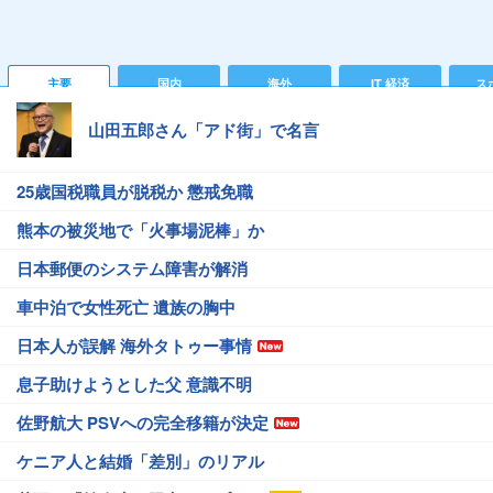
主要
国内
海外
IT 経済
ス
山田五郎さん「アド街」で名言
25歳国税職員が脱税か 懲戒免職
熊本の被災地で「火事場泥棒」か
日本郵便のシステム障害が解消
車中泊で女性死亡 遺族の胸中
日本人が誤解 海外タトゥー事情
息子助けようとした父 意識不明
佐野航大 PSVへの完全移籍が決定
ケニア人と結婚「差別」のリアル