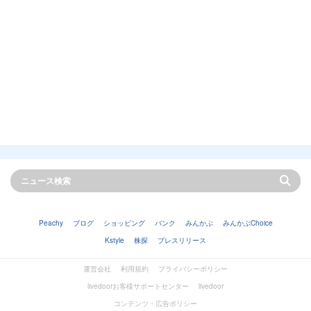
Peachy
ブログ
ショッピング
バンク
みんかぶ
みんかぶChoice
Kstyle
株探
プレスリリース
運営会社
利用規約
プライバシーポリシー
livedoorお客様サポートセンター
livedoor
コンテンツ・広告ポリシー