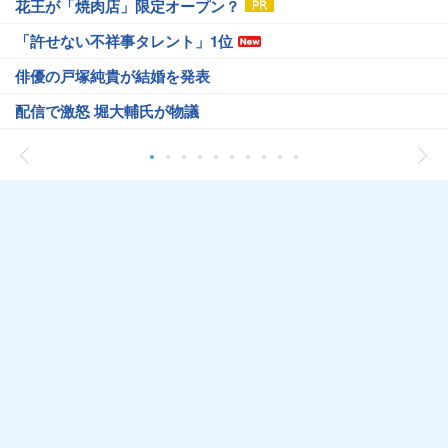
花王が「焼肉店」限定オープン？
「許せない不祥事タレント」1位
俳優の戸塚純貴が結婚を発表
配信で激怒 堀大輔氏が物議