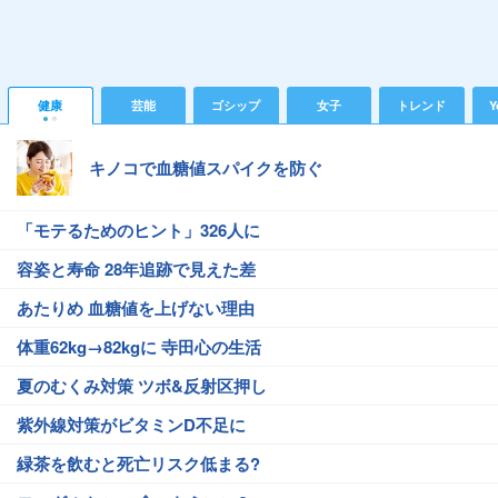
健康
芸能
ゴシップ
女子
トレンド
Y
キノコで血糖値スパイクを防ぐ
「モテるためのヒント」326人に
容姿と寿命 28年追跡で見えた差
あたりめ 血糖値を上げない理由
体重62kg→82kgに 寺田心の生活
夏のむくみ対策 ツボ&反射区押し
紫外線対策がビタミンD不足に
緑茶を飲むと死亡リスク低まる?