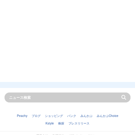
Peachy
ブログ
ショッピング
バンク
みんかぶ
みんかぶChoice
Kstyle
株探
プレスリリース