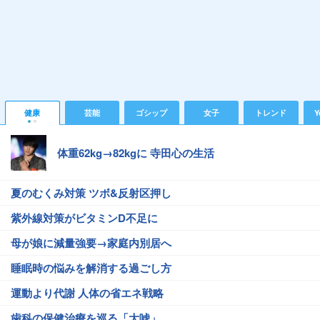
健康
芸能
ゴシップ
女子
トレンド
Y
体重62kg→82kgに 寺田心の生活
夏のむくみ対策 ツボ&反射区押し
紫外線対策がビタミンD不足に
母が娘に減量強要→家庭内別居へ
睡眠時の悩みを解消する過ごし方
運動より代謝 人体の省エネ戦略
歯科の保健治療を巡る「大嘘」