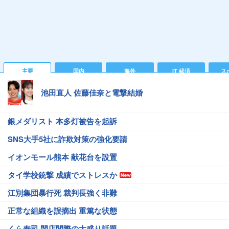
主要
国内
海外
IT 経済
ス
池田直人 佐藤佳奈と電撃結婚
銀メダリスト 本多灯被告を起訴
SNS大手5社に詐欺対策の強化要請
イオンモール熊本 献花台を設置
タイ学校銃撃 成績でストレスか
江別集団暴行死 裁判長強く非難
正常な組織を誤摘出 重篤な状態
くら寿司 閉店間際の大盛り話題