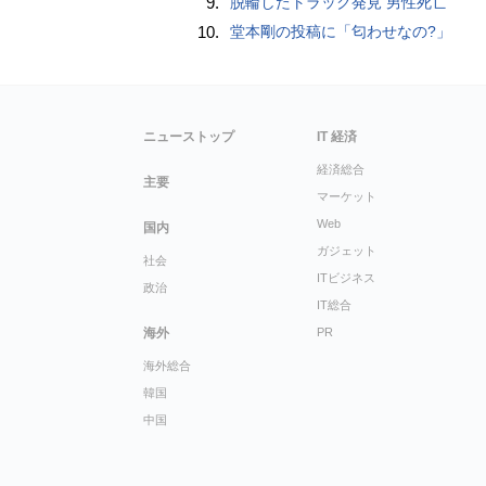
9.
脱輪したトラック発見 男性死亡
10.
堂本剛の投稿に「匂わせなの?」
ニューストップ
IT 経済
経済総合
主要
マーケット
Web
国内
ガジェット
社会
ITビジネス
政治
IT総合
海外
PR
海外総合
韓国
中国