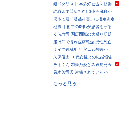
銀メダリスト 本多灯被告を起訴
詐取金で競艇? 約1.3億円脱税か
熊本地震「激甚災害」に指定決定
地震 手術中の医師が患者を守る
くら寿司 閉店間際の大盛り話題
服は汗で濡れ皮膚乾燥 男性死亡
タイで銃乱射 祖父母も殺害か
久保優太 10代女性との結婚報告
テオくん 加藤乃愛との破局発表
黒木啓司氏 逮捕されていたか
もっと見る