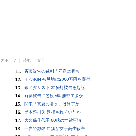
スポーツ
芸能
女子
11.
斉藤被告の裁判「同意は異常」
12.
HIKAKIN 被災地に2000万円を寄付
13.
銀メダリスト 本多灯被告を起訴
14.
斉藤被告に懲役7年 無罪主張か
15.
関東「真夏の暑さ」は終了か
16.
黒木啓司氏 逮捕されていたか
17.
大久保佳代子 50代の性欲事情
18.
一言で激昂 巨漢が女子高生殺害