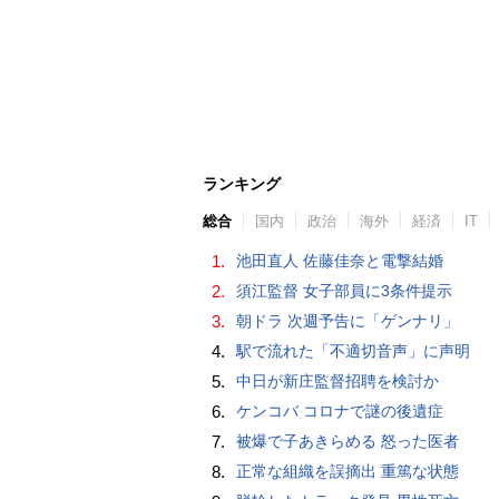
ランキング
総合
国内
政治
海外
経済
IT
1.
池田直人 佐藤佳奈と電撃結婚
2.
須江監督 女子部員に3条件提示
3.
朝ドラ 次週予告に「ゲンナリ」
4.
駅で流れた「不適切音声」に声明
5.
中日が新庄監督招聘を検討か
6.
ケンコバ コロナで謎の後遺症
7.
被爆で子あきらめる 怒った医者
8.
正常な組織を誤摘出 重篤な状態