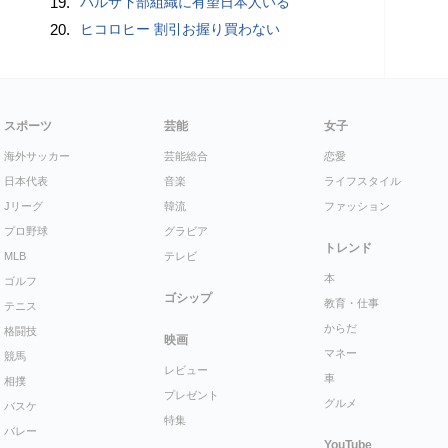
19.
バルサ下部組織に有望日本人いる
20.
ヒコロヒー 割引お握り買わない
スポーツ
芸能
女子
海外サッカー
芸能総合
恋愛
日本代表
音楽
ライフスタイル
Jリーグ
韓流
ファッション
プロ野球
グラビア
トレンド
MLB
テレビ
本
ゴルフ
ゴシップ
教育・仕事
テニス
からだ
格闘技
映画
マネー
競馬
レビュー
車
相撲
プレゼント
グルメ
バスケ
特集
バレー
YouTube