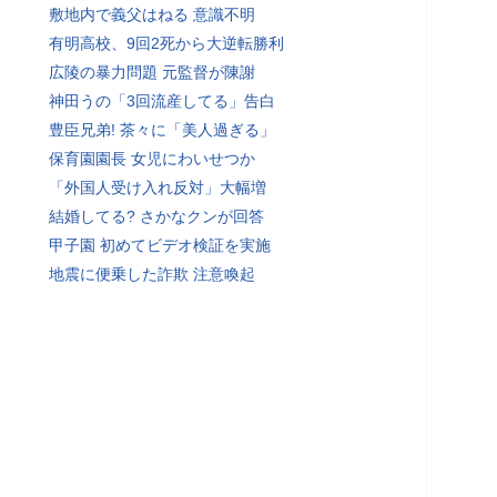
敷地内で義父はねる 意識不明
有明高校、9回2死から大逆転勝利
広陵の暴力問題 元監督が陳謝
神田うの「3回流産してる」告白
豊臣兄弟! 茶々に「美人過ぎる」
保育園園長 女児にわいせつか
「外国人受け入れ反対」大幅増
結婚してる? さかなクンが回答
甲子園 初めてビデオ検証を実施
地震に便乗した詐欺 注意喚起