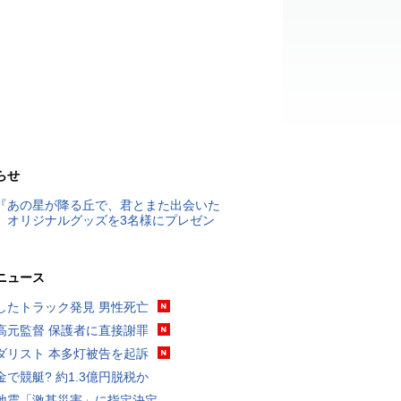
らせ
『あの星が降る丘で、君とまた出会いた
』オリジナルグッズを3名様にプレゼン
ニュース
したトラック発見 男性死亡
高元監督 保護者に直接謝罪
ダリスト 本多灯被告を起訴
金で競艇? 約1.3億円脱税か
地震「激甚災害」に指定決定