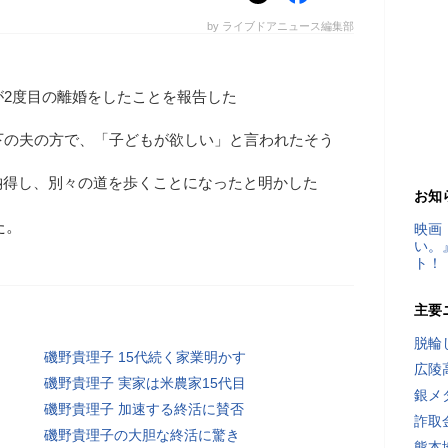
by ライブドアニュース編集部
が2度目の離婚をしたことを報告した
下の夫の方で、「子どもが欲しい」と言われたそう
納得し、別々の道を歩くことになったと明かした
お知
た。
映画
い。
ト！
主要
脱輪
磯野貴理子 15代続く家業明かす
広陵
磯野貴理子 実家は米農家15代目
銀メ
磯野貴理子 加速する終活に賛否
詐取
磯野貴理子の大胆な終活に驚き
熊本