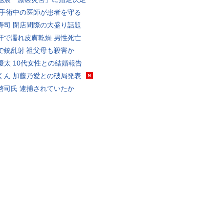
 手術中の医師が患者を守る
寿司 閉店間際の大盛り話題
汗で濡れ皮膚乾燥 男性死亡
で銃乱射 祖父母も殺害か
優太 10代女性との結婚報告
くん 加藤乃愛との破局発表
啓司氏 逮捕されていたか