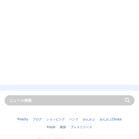
Peachy
ブログ
ショッピング
バンク
みんかぶ
みんかぶChoice
Kstyle
株探
プレスリリース