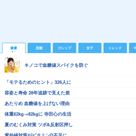
健康
芸能
ゴシップ
女子
トレンド
Y
キノコで血糖値スパイクを防ぐ
「モテるためのヒント」326人に
容姿と寿命 28年追跡で見えた差
あたりめ 血糖値を上げない理由
体重62kg→82kgに 寺田心の生活
夏のむくみ対策 ツボ&反射区押し
紫外線対策がビタミンD不足に