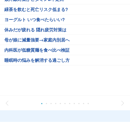
緑茶を飲むと死亡リスク低まる?
ヨーグルト いつ食べたらいい?
休みだが疲れる 隠れ疲労対策は
母が娘に減量強要→家庭内別居へ
内科医が低糖質麺を食べ比べ検証
睡眠時の悩みを解消する過ごし方