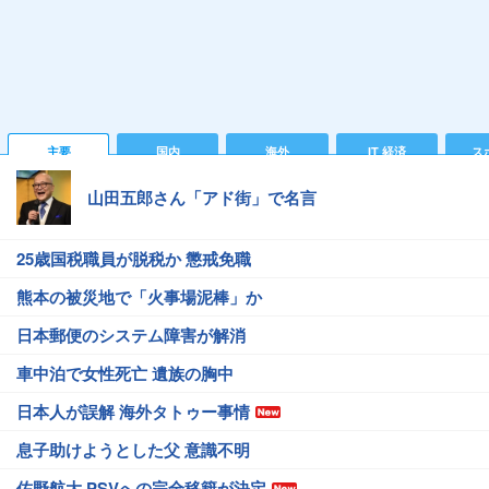
主要
国内
海外
IT 経済
ス
山田五郎さん「アド街」で名言
25歳国税職員が脱税か 懲戒免職
熊本の被災地で「火事場泥棒」か
日本郵便のシステム障害が解消
車中泊で女性死亡 遺族の胸中
日本人が誤解 海外タトゥー事情
息子助けようとした父 意識不明
佐野航大 PSVへの完全移籍が決定