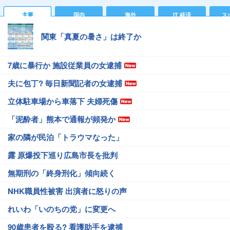
主要
国内
海外
IT 経済
ス
関東「真夏の暑さ」は終了か
7歳に暴行か 施設従業員の女逮捕
夫に包丁? 毎日新聞記者の女逮捕
立体駐車場から車落下 夫婦死傷
「泥酔者」熊本で通報が頻発か
家の隣が民泊「トラウマなった」
露 原爆投下巡り広島市長を批判
無期刑の「終身刑化」傾向続く
NHK職員性被害 出演者に怒りの声
れいわ「いのちの党」に変更へ
90歳患者を殴る? 看護助手を逮捕