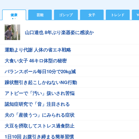
健康
芸能
ゴシップ
女子
トレンド
Y
山口達也 8年ぶり楽器姿に感涙か
運動より代謝 人体の省エネ戦略
大食い女子 46キロ体型の秘密
バランスボール毎日10分で20kg減
躁状態引き起こしかねないNG行動
アトピーで「汚い」扱いされ苦悩
認知症研究で「音」注目される
夫の「産後うつ」にみられる症状
大豆を摂取してストレス過食防止
1日10回 お腹引き締まる簡単習慣