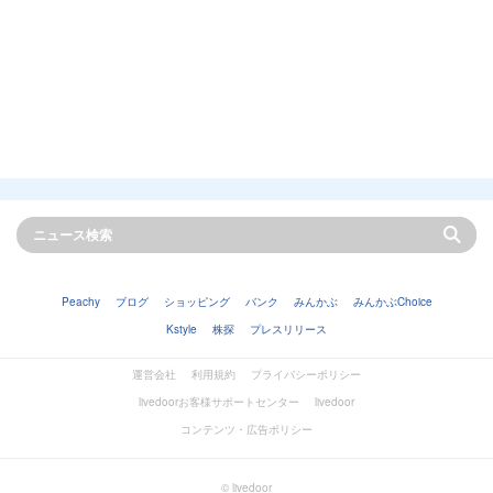
Peachy
ブログ
ショッピング
バンク
みんかぶ
みんかぶChoice
Kstyle
株探
プレスリリース
運営会社
利用規約
プライバシーポリシー
livedoorお客様サポートセンター
livedoor
コンテンツ・広告ポリシー
© livedoor