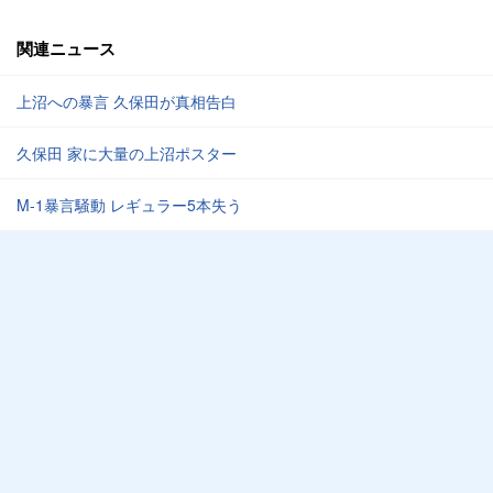
関連ニュース
上沼への暴言 久保田が真相告白
久保田 家に大量の上沼ポスター
M-1暴言騒動 レギュラー5本失う