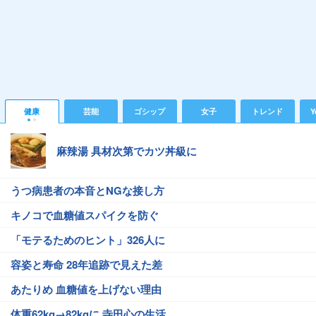
健康
芸能
ゴシップ
女子
トレンド
Y
麻辣湯 具材次第でカツ丼級に
うつ病患者の本音とNGな接し方
キノコで血糖値スパイクを防ぐ
「モテるためのヒント」326人に
容姿と寿命 28年追跡で見えた差
あたりめ 血糖値を上げない理由
体重62kg→82kgに 寺田心の生活