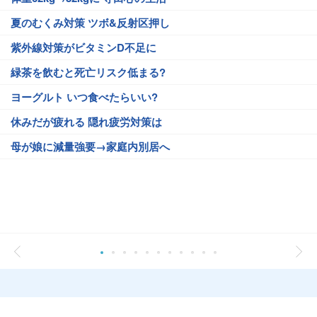
夏のむくみ対策 ツボ&反射区押し
紫外線対策がビタミンD不足に
緑茶を飲むと死亡リスク低まる?
ヨーグルト いつ食べたらいい?
休みだが疲れる 隠れ疲労対策は
母が娘に減量強要→家庭内別居へ