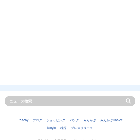
Peachy
ブログ
ショッピング
バンク
みんかぶ
みんかぶChoice
Kstyle
株探
プレスリリース