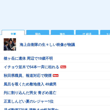
主要
国内
海外
IT 経済
ス
海上自衛隊の生々しい映像が物議
槍ヶ岳に遺体 周辺で19歳不明
イチョウ並木で54本一斉に枯れる
秋田県職員、報道対応で喫煙
風呂を覗くため敷地侵入 49歳男
列に割り込んだ男女 青ざめ逃亡
正直しんどい夏のレジャー1位
児ポ動画770本 酒飲ませ性加害か