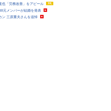
竜也「労務改善」をアピール
T48元メンバーが結婚を発表
カン 三原重夫さんを追悼