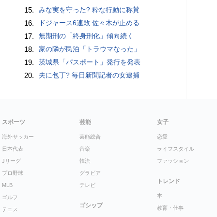
15.
みな実を守った? 粋な行動に称賛
16.
ドジャース6連敗 佐々木が止める
17.
無期刑の「終身刑化」傾向続く
18.
家の隣が民泊「トラウマなった」
19.
茨城県「パスポート」発行を発表
20.
夫に包丁? 毎日新聞記者の女逮捕
スポーツ
芸能
女子
海外サッカー
芸能総合
恋愛
日本代表
音楽
ライフスタイル
Jリーグ
韓流
ファッション
プロ野球
グラビア
トレンド
MLB
テレビ
本
ゴルフ
ゴシップ
教育・仕事
テニス