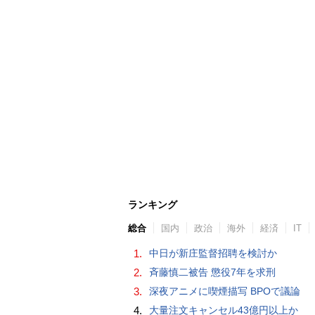
ランキング
総合
国内
政治
海外
経済
IT
1.
中日が新庄監督招聘を検討か
2.
斉藤慎二被告 懲役7年を求刑
3.
深夜アニメに喫煙描写 BPOで議論
4.
大量注文キャンセル43億円以上か