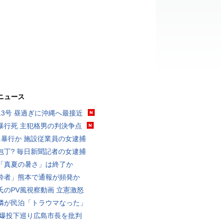
ニュース
13号 昼過ぎに沖縄へ最接近
暴行死 主犯格男の判決争点
に暴行か 施設従業員の女逮捕
包丁? 毎日新聞記者の女逮捕
「真夏の暑さ」は終了か
酔者」熊本で通報が頻発か
氏のPV風視察動画 立憲激怒
隣が民泊「トラウマなった」
原爆投下巡り広島市長を批判