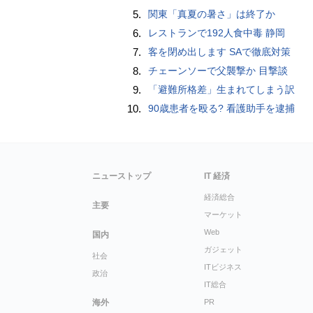
5.
関東「真夏の暑さ」は終了か
6.
レストランで192人食中毒 静岡
7.
客を閉め出します SAで徹底対策
8.
チェーンソーで父襲撃か 目撃談
9.
「避難所格差」生まれてしまう訳
10.
90歳患者を殴る? 看護助手を逮捕
ニューストップ
IT 経済
経済総合
主要
マーケット
Web
国内
ガジェット
社会
ITビジネス
政治
IT総合
海外
PR