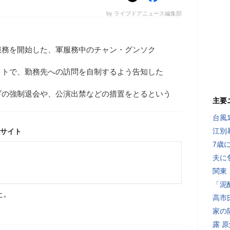
by ライブドアニュース編集部
服務を開始した、軍服務中のチャン・グンソク
イトで、勤務先への訪問を自制するよう告知した
ブの強制退会や、公演出禁などの措置をとるという
主要
台風
江別
サイト
7歳
夫に
関東
「泥
た。
高市
家の
露 