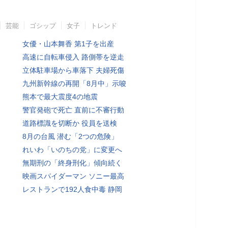
芸能
ゴシップ
女子
トレンド
女優・山本舞香 第1子を出産
高速に自転車侵入 路側帯を逆走
立体駐車場から車落下 夫婦死傷
九州新幹線の再開「8月中」示唆
熊本で最大震度4の地震
警官発砲で死亡 直前に不審行動
道路標識を切断か 役員を送検
8月の台風 潜む「2つの危険」
れいわ「いのちの党」に変更へ
無期刑の「終身刑化」傾向続く
映画スパイダーマン ソニー最高
レストランで192人食中毒 静岡