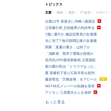
トピックス
主要
国内
海外
IT 経済
スポーツ
台風13号 昼過ぎに沖縄へ最接近
江別暴行死 主犯格男の判決争点
7歳に暴行か 施設従業員の女逮捕
夫に包丁? 毎日新聞記者の女逮捕
関東「真夏の暑さ」は終了か
「泥酔者」熊本で通報が頻発か
高市氏のPV風視察動画 立憲激怒
家の隣が民泊「トラウマなった」
露 原爆投下巡り広島市長を批判
藤原竜也「労務改善」をアピール
NGT48元メンバーが結婚を発表
アジカン 三原重夫さんを追悼
もっと見る