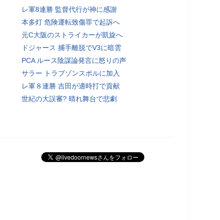
レ軍8連勝 監督代行が神に感謝
本多灯 危険運転致傷罪で起訴へ
元C大阪のストライカーが凱旋へ
ドジャース 捕手離脱でV3に暗雲
PCA ルース陰謀論発言に怒りの声
サラー トラブゾンスポルに加入
レ軍８連勝 吉田が適時打で貢献
世紀の大誤審? 晴れ舞台で悲劇