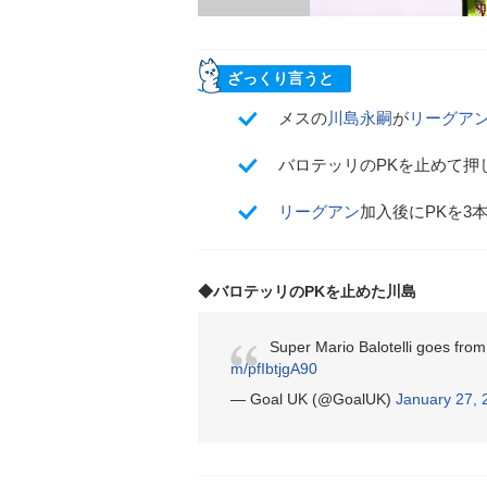
ざっくり言うと
メスの
川島永嗣
が
リーグア
バロテッリのPKを止めて押
リーグアン
加入後にPKを3
◆バロテッリのPKを止めた川島
Super Mario Balotelli goes fro
m/pfIbtjgA90
— Goal UK (@GoalUK)
January 27, 