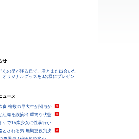
らせ
『あの星が降る丘で、君とまた出会いた
』オリジナルグッズを3名様にプレゼン
ニュース
飲食 複数の早大生が関与か
な組織を誤摘出 重篤な状態
オケで15歳少女に性暴行か
格とされる男 無期懲役判決
代税務署員 1億円超脱税か