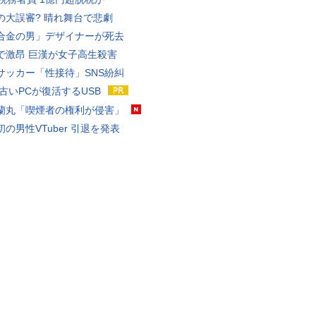
の大誤審? 晴れ舞台で悲劇
合金の男」デザイナーが死去
で激昂 巨漢が女子高生殺害
サッカー「性接待」SNS紛糾
 古いPCが復活するUSB
蘭丸「喫煙者の権利が侵害」
の男性VTuber 引退を発表