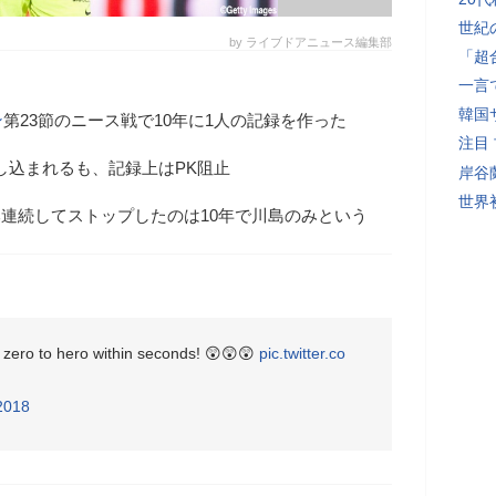
世紀
by ライブドアニュース編集部
「超
一言
韓国
ン
第23節のニース戦で10年に1人の記録を作った
注目
し込まれるも、記録上はPK阻止
岸谷
世界初
本連続してストップしたのは10年で川島のみという
m zero to hero within seconds! 😲😲😲
pic.twitter.co
2018