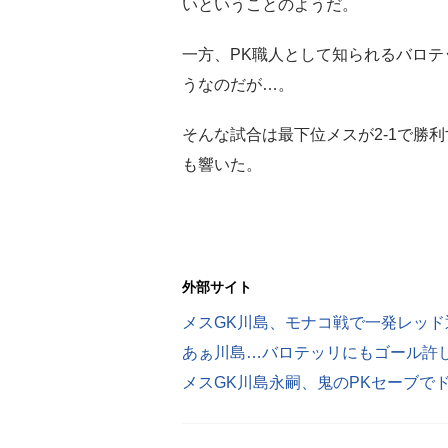
いということのようだ。
一方、PK職人として知られるバロテッ
うなのだが…。
そんな試合は最下位メスが2-1で勝
も響いた。
外部サイト
メスGK川島、モナコ戦で一発レッド
あぁ川島…バロテッリにもゴール許
メスGK川島永嗣、鬼のPKセーブで