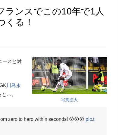
フランスでこの10年で1人
つくる！
ニースと対
GK
川島永
ると…。
写真拡大
from zero to hero within seconds! 😲😲😲
pic.t