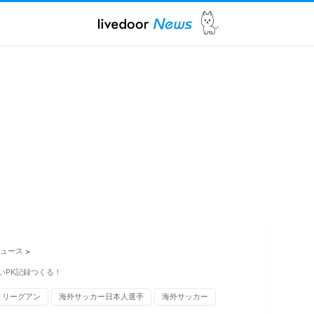
ュース
>
いPK記録つくる！
リーグアン
海外サッカー日本人選手
海外サッカー