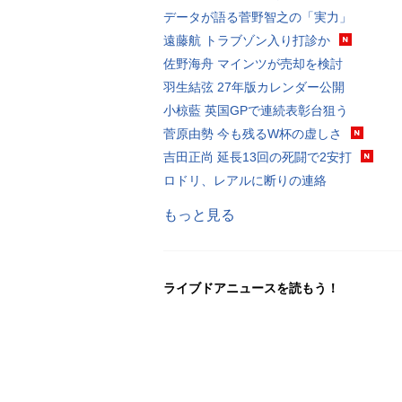
データが語る菅野智之の「実力」
遠藤航 トラブゾン入り打診か
佐野海舟 マインツが売却を検討
羽生結弦 27年版カレンダー公開
小椋藍 英国GPで連続表彰台狙う
菅原由勢 今も残るW杯の虚しさ
吉田正尚 延長13回の死闘で2安打
ロドリ、レアルに断りの連絡
もっと見る
ライブドアニュースを読もう！