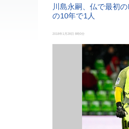
川島永嗣、仏で最初のP
の10年で1人
2018年1月28日 8時0分