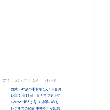
芸能
ゴシップ
女子
トレンド
西武・42歳の中村剛也が1軍合流
レ軍 延長13回サヨナラで史上初
DeNAの新人が怒り 擁護の声も
レアルでの経験 中井卓大が回想