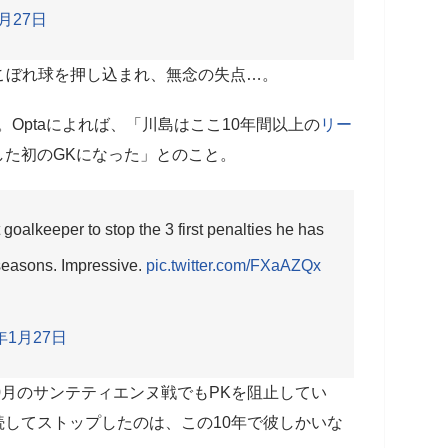
1月27日
こぼれ球を押し込まれ、無念の失点…。
Optaによれば、「川島はここ10年間以上の
リー
した初のGKになった」とのこと。
 goalkeeper to stop the 3 first penalties he has
 seasons. Impressive.
pic.twitter.com/FXaAZQx
8年1月27日
0月のサンテティエンヌ戦でもPKを阻止してい
続してストップしたのは、この10年で彼しかいな