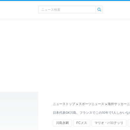
ニューストップ
スポーツニュース
海外サッカーニ
>
>
日本代表GK川島、フランスでこの10年で1人しかいな
川島永嗣
FCメス
マリオ・バロテッリ