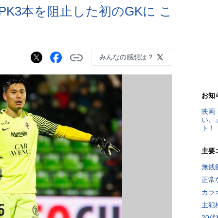
K3本を阻止した初のGKに こ
みんなの感想は？
お知
映画
い。
ト！
主要
無銭
正常
カラ
主犯
20