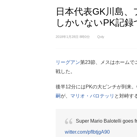
日本代表GK川島、
しかいないPK記録
2018年1月28日 8時0分
Qoly
リーグアン
第23節、メスはホームで
戦した。
後半12分にはPKの大ピンチが到来。
嗣
が、
マリオ・バロテッリ
と対峙す
Super Mario Balotelli goes 
witter.com/pfIbtjgA90