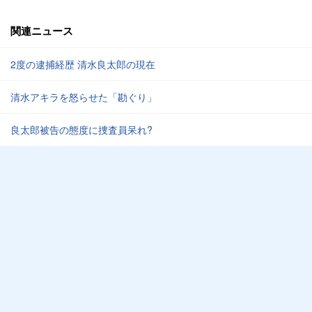
関連ニュース
2度の逮捕経歴 清水良太郎の現在
清水アキラを怒らせた「勘ぐり」
良太郎被告の態度に捜査員呆れ?