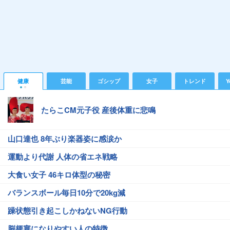
健康
芸能
ゴシップ
女子
トレンド
Y
たらこCM元子役 産後体重に悲鳴
山口達也 8年ぶり楽器姿に感涙か
運動より代謝 人体の省エネ戦略
大食い女子 46キロ体型の秘密
バランスボール毎日10分で20kg減
躁状態引き起こしかねないNG行動
脳梗塞になりやすい人の特徴