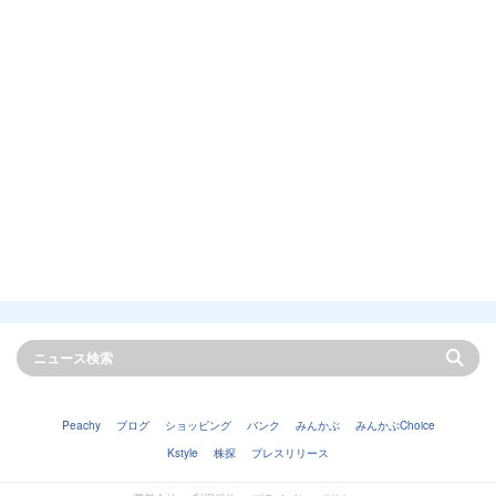
Peachy
ブログ
ショッピング
バンク
みんかぶ
みんかぶChoice
Kstyle
株探
プレスリリース