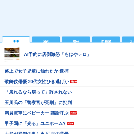
主要
国内
海外
IT 経済
ス
AI予約に店側激怒「もはやテロ」
路上で女子児童に触れたか 逮捕
歌舞伎俳優 20代女性ひき逃げか
「戻れるなら戻って」許されない
玉川氏の「警察官が死刑」に批判
満員電車にベビーカー 議論呼ぶ
甲子園に「光る」ユニホーム?
大谷が異例の申し出 回収の背景