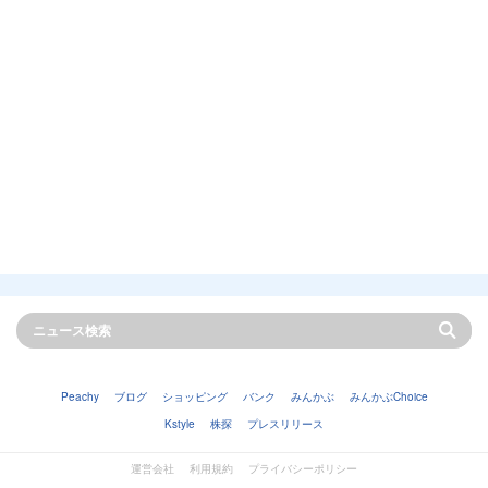
Peachy
ブログ
ショッピング
バンク
みんかぶ
みんかぶChoice
Kstyle
株探
プレスリリース
運営会社
利用規約
プライバシーポリシー