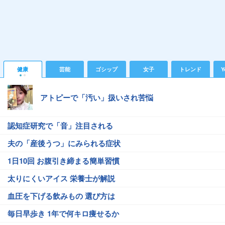
健康
芸能
ゴシップ
女子
トレンド
Y
アトピーで「汚い」扱いされ苦悩
認知症研究で「音」注目される
夫の「産後うつ」にみられる症状
1日10回 お腹引き締まる簡単習慣
太りにくいアイス 栄養士が解説
血圧を下げる飲みもの 選び方は
毎日早歩き 1年で何キロ痩せるか