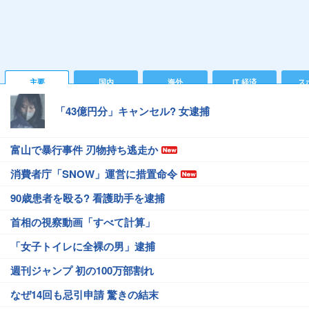
主要
国内
海外
IT 経済
ス
「43億円分」キャンセル? 女逮捕
富山で暴行事件 刃物持ち逃走か
消費者庁「SNOW」運営に措置命令
90歳患者を殴る? 看護助手を逮捕
首相の視察動画「すべて計算」
「女子トイレに全裸の男」逮捕
週刊ジャンプ 初の100万部割れ
なぜ14回も忌引申請 驚きの結末